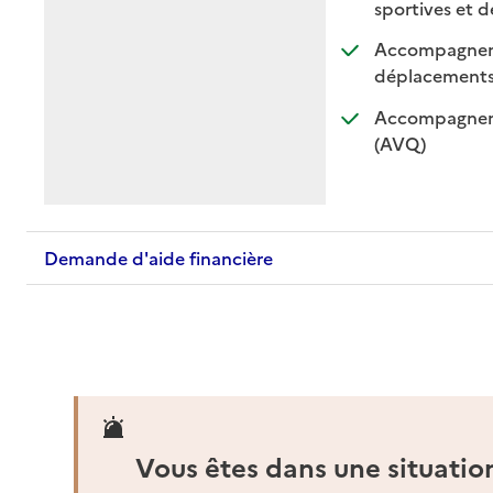
sportives et de
Accompagnemen
: di
: n
déplacement
Accompagnemen
: disponible
: non dispo
(AVQ)
Demande d'aide financière
Vous êtes dans une situatio