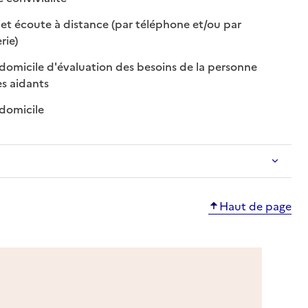
et écoute à distance (par téléphone et/ou par
: disponible
: non disponible
rie)
 domicile d'évaluation des besoins de la personne
: disponible
: non disponible
es aidants
: disponible
: non disponible
 domicile
Haut de page