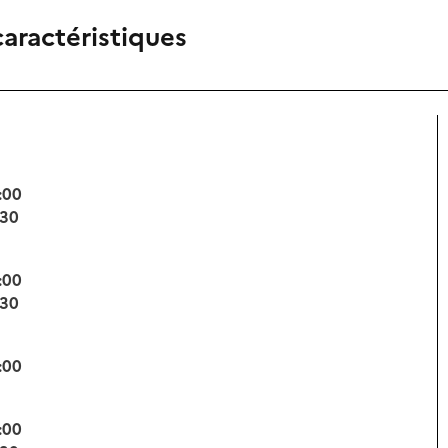
caractéristiques
:00
:30
:00
:30
:00
:00