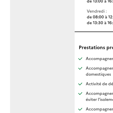
de 13:00 à 16
Vendredi :
de 08:00 à 12
de 13:30 à 16
Prestations p
Accompagneme
Accompagnemen
: dis
: non
domestiques
Activité de dé
Accompagnement
:
:
éviter l'isole
Accompagnement