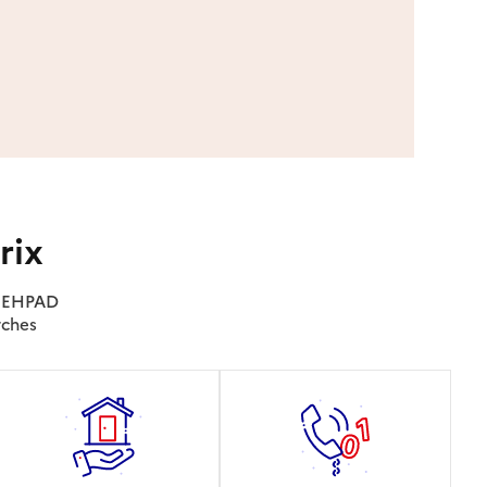
rix
es EHPAD
rches