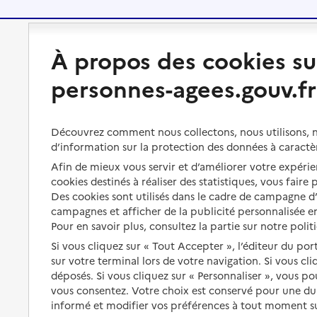
Préserver son autonomie
Vivre à domicile
À propos des cookies su
personnes-agees.gouv.fr
Perte d'autonomie : évaluation
Bénéficier d'aide à domicile
et droits
Bénéficier de soins à domicile
Aménager son logement et
Découvrez comment nous collectons, nous utilisons, no
s'équiper
Aides financières
d’information sur la protection des données à caractè
Afin de mieux vous servir et d’améliorer votre expérien
Préserver son autonomie et sa
Solutions d'accueil temporaire
santé
cookies destinés à réaliser des statistiques, vous faire
Des cookies sont utilisés dans le cadre de campagne 
Partager son logement
Organiser à l'avance sa propre
campagnes et afficher de la publicité personnalisée en
protection
Vivre à domicile avec une
Pour en savoir plus, consultez la partie sur notre polit
maladie ou un handicap
Si vous cliquez sur « Tout Accepter », l’éditeur du por
Les mesures de protection
sur votre terminal lors de votre navigation. Si vous cl
Être hospitalisé
Les obligations de la famille
déposés. Si vous cliquez sur « Personnaliser », vous p
vous consentez. Votre choix est conservé pour une d
Fin de vie à domicile
À qui s’adresser ?
informé et modifier vos préférences à tout moment sur