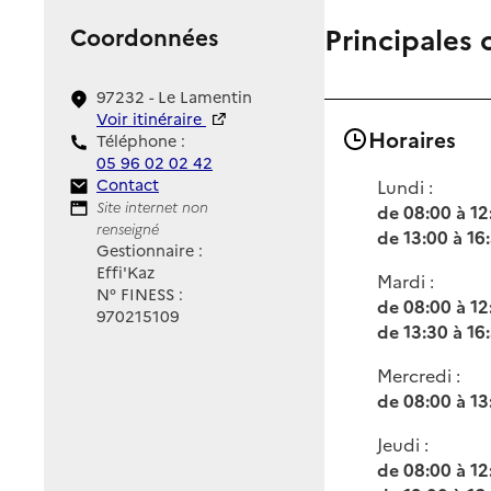
Principales 
Coordonnées
97232 - Le Lamentin
Voir itinéraire
Horaires
Téléphone :
05 96 02 02 42
Contact
Contact
Lundi :
Site Internet
Site internet non
de 08:00 à 12
renseigné
de 13:00 à 16
Gestionnaire :
Effi'Kaz
Mardi :
N° FINESS :
de 08:00 à 12
970215109
de 13:30 à 16
Mercredi :
de 08:00 à 13
Jeudi :
de 08:00 à 12