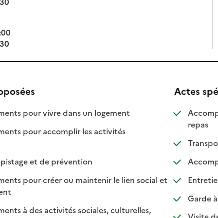
:30
:00
:30
roposées
Actes spé
: disponible
: non disponible
nts pour vivre dans un logement
Accompa
: disp
: non 
repas
ts pour accomplir les activités
ponible
 disponible
Transpo
: disponible
: non disponible
pistage et de prévention
Accompa
s pour créer ou maintenir le lien social et
Entretie
 disponible
 non disponible
ment
Garde à 
s à des activités sociales, culturelles,
Visite d