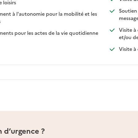
: disponible
: non disponible
 loisirs
Soutien 
t à l'autonomie pour la mobilité et les
message
sponible
on disponible
s
Visite à
ts pour les actes de la vie quotidienne
et/ou d
nible
Visite à
n d’urgence ?