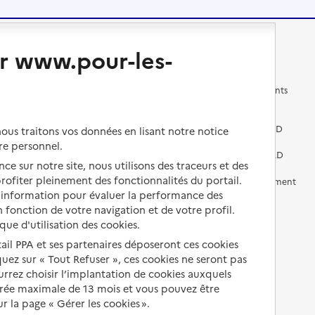
Changer de logement
Vivre dans un EHPAD
r www.pour-les-
Les questions à se poser
Les différents établissements
médicalisés
Vivre dans une résidence avec
services pour seniors
Préparer l'entrée en EHPAD
us traitons vos données en lisant notre notice
re personnel.
Vivre chez un proche
Aides financières en EHPAD
ce sur notre site, nous utilisons des traceurs et des
 profiter pleinement des fonctionnalités du portail.
Vivre en accueil familial
Prévention, accompagnement
et soins
d’information pour évaluer la performance des
Autres solutions de logement
 fonction de votre navigation et de votre profil.
Comprendre les prix en
ique d'utilisation des cookies.
EHPAD
tail PPA et ses partenaires déposeront ces cookies
iquez sur « Tout Refuser », ces cookies ne seront pas
Droits en EHPAD
ourrez choisir l’implantation de cookies auxquels
Fin de vie en EHPAD
urée maximale de 13 mois et vous pouvez être
 la page « Gérer les cookies ».