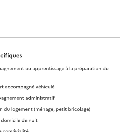
cifiques
gnement ou apprentissage à la préparation du
onible
disponible
: disponible
: non disponible
rt accompagné véhiculé
: disponible
: non disponible
gnement administratif
: disponible
: non disponible
n du logement (ménage, petit bricolage)
: disponible
: non disponible
domicile de nuit
: disponible
: non disponible
e convivialité