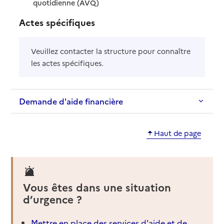
: disponible
: non disponible
quotidienne (AVQ)
Actes spécifiques
Veuillez contacter la structure pour connaître
les actes spécifiques.
Demande d'aide financière
Haut de page
Vous êtes dans une situation
d’urgence ?
Mettre en place des services d'aide et de