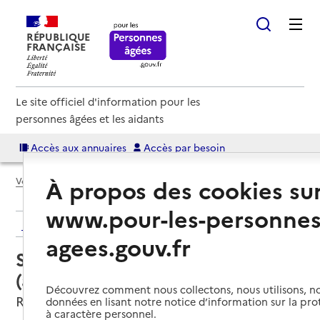
RÉPUBLIQUE
FRANÇAISE
Le site officiel d'information pour les
personnes âgées et les aidants
Accès aux annuaires
Accès par besoin
À propos des cookies su
Voir le fil d’Ariane
www.pour-les-personnes
Retour aux résultats de l'annuaire
agees.gouv.fr
Service autonomie à domicile
(aide) – Verveine citron
Découvrez comment nous collectons, nous utilisons, no
Reims, MARNE
données en lisant notre notice d’information sur la pr
à caractère personnel.