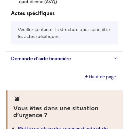
: disponible
: non disponible
quotidienne (AVQ)
Actes spécifiques
Veuillez contacter la structure pour connaître
les actes spécifiques.
Demande d'aide financière
Haut de page
Vous êtes dans une situation
d’urgence ?
Mettre en place des services d'aide et de