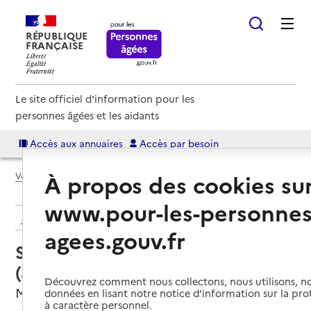
RÉPUBLIQUE
FRANÇAISE
Le site officiel d'information pour les
personnes âgées et les aidants
Accès aux annuaires
Accès par besoin
À propos des cookies su
Voir le fil d’Ariane
www.pour-les-personnes
Retour aux résultats de l'annuaire
agees.gouv.fr
Service autonomie à domicile
(aide) – ADMR Marne et Soude
Découvrez comment nous collectons, nous utilisons, no
Matougues, MARNE
données en lisant notre notice d’information sur la pr
à caractère personnel.