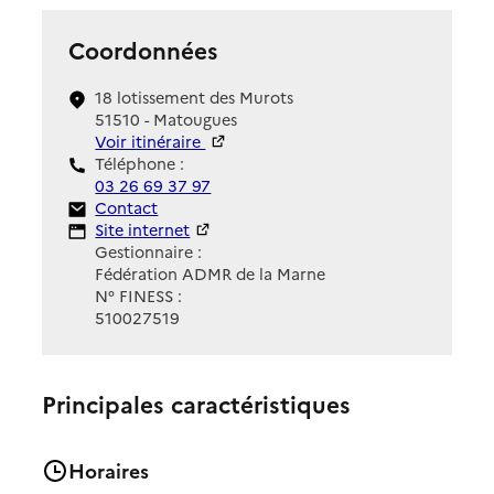
Coordonnées
18 lotissement des Murots
51510 - Matougues
Voir itinéraire
Téléphone :
03 26 69 37 97
Contact
Contact
Site Internet
Site internet
Gestionnaire :
Fédération ADMR de la Marne
N° FINESS :
510027519
Principales caractéristiques
Horaires