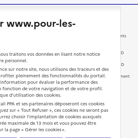
Changer de logement
Vivre dans un EHPAD
r www.pour-les-
Les questions à se poser
Les différents établissements
médicalisés
Vivre dans une résidence avec
services pour seniors
Préparer l'entrée en EHPAD
us traitons vos données en lisant notre notice
re personnel.
Vivre chez un proche
Aides financières en EHPAD
ce sur notre site, nous utilisons des traceurs et des
 profiter pleinement des fonctionnalités du portail.
Vivre en accueil familial
Prévention, accompagnement
et soins
d’information pour évaluer la performance des
Autres solutions de logement
 fonction de votre navigation et de votre profil.
Comprendre les prix en
ique d'utilisation des cookies.
EHPAD
tail PPA et ses partenaires déposeront ces cookies
Droits en EHPAD
iquez sur « Tout Refuser », ces cookies ne seront pas
ourrez choisir l’implantation de cookies auxquels
Fin de vie en EHPAD
urée maximale de 13 mois et vous pouvez être
 la page « Gérer les cookies ».