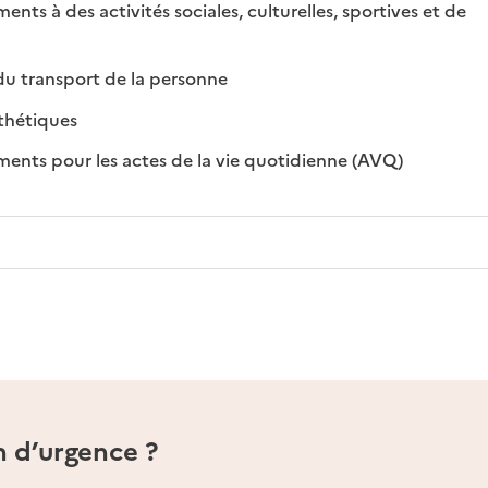
s à des activités sociales, culturelles, sportives et de
ible
: disponible
: non disponible
du transport de la personne
: disponible
: non disponible
thétiques
: disponible
: non disponi
ts pour les actes de la vie quotidienne (AVQ)
n d’urgence ?