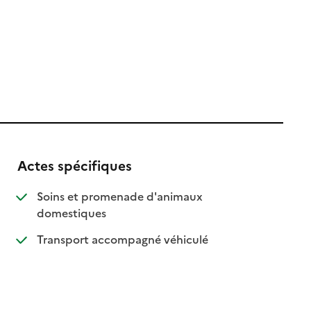
Actes spécifiques
Soins et promenade d'animaux
: disponible
: non disponible
domestiques
le
: disponible
: non disponible
Transport accompagné véhiculé
e