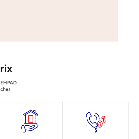
rix
es EHPAD
rches