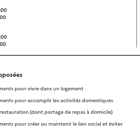
:00
:00
:00
:00
roposées
: disponible
: non disponible
nts pour vivre dans un logement
: disponible
: non disponib
ts pour accomplir les activités domestiques
: disponible
: non disponibl
restauration (dont portage de repas à domicile)
s pour créer ou maintenir le lien social et éviter
nible
isponible