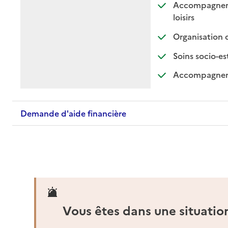
Accompagnement
: disponible
: non dispon
loisirs
Organisation 
Soins socio-es
Accompagnemen
Demande d'aide financière
Vous êtes dans une situatio