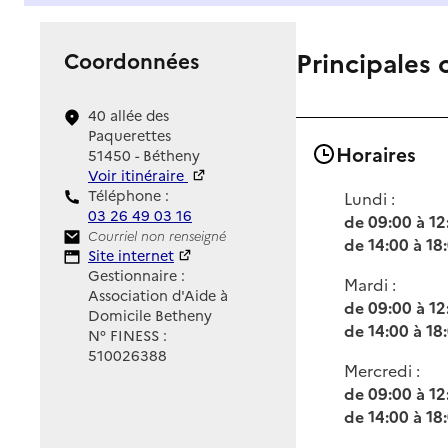
Principales 
Coordonnées
40 allée des
Paquerettes
Horaires
51450 - Bétheny
Voir itinéraire
Téléphone :
Lundi :
03 26 49 03 16
de 09:00 à 12
Contact
Courriel non renseigné
de 14:00 à 18
Site Internet
Site internet
Gestionnaire :
Mardi :
Association d'Aide à
de 09:00 à 12
Domicile Betheny
de 14:00 à 18
N° FINESS :
510026388
Mercredi :
de 09:00 à 12
de 14:00 à 18