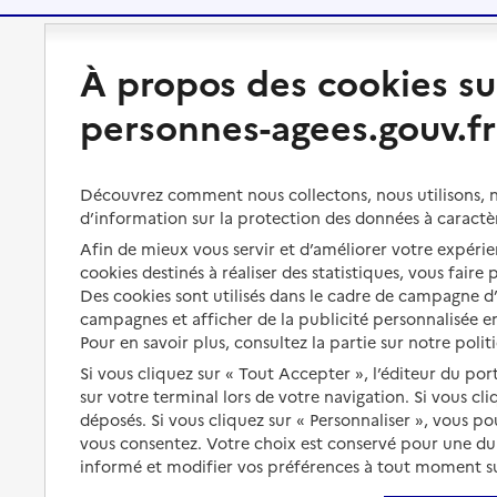
Préserver son autonomie
Vivre à domicile
À propos des cookies su
personnes-agees.gouv.fr
Perte d'autonomie : évaluation
Bénéficier d'aide à domicile
et droits
Bénéficier de soins à domicile
Aménager son logement et
Découvrez comment nous collectons, nous utilisons, no
s'équiper
Aides financières
d’information sur la protection des données à caractè
Afin de mieux vous servir et d’améliorer votre expérien
Préserver son autonomie et sa
Solutions d'accueil temporaire
santé
cookies destinés à réaliser des statistiques, vous faire
Des cookies sont utilisés dans le cadre de campagne 
Partager son logement
Organiser à l'avance sa propre
campagnes et afficher de la publicité personnalisée en
protection
Vivre à domicile avec une
Pour en savoir plus, consultez la partie sur notre polit
maladie ou un handicap
Si vous cliquez sur « Tout Accepter », l’éditeur du por
Les mesures de protection
sur votre terminal lors de votre navigation. Si vous cl
Être hospitalisé
Les obligations de la famille
déposés. Si vous cliquez sur « Personnaliser », vous p
Fin de vie à domicile
vous consentez. Votre choix est conservé pour une d
À qui s’adresser ?
informé et modifier vos préférences à tout moment sur