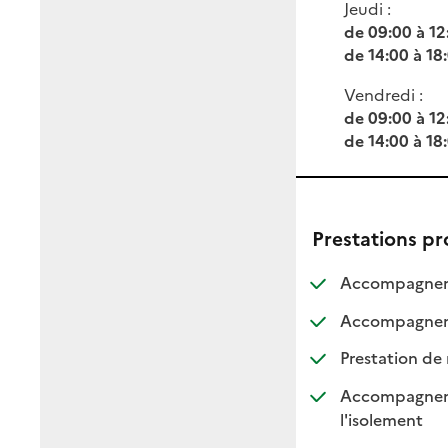
Jeudi :
de 09:00 à 12
de 14:00 à 18
Vendredi :
de 09:00 à 12
de 14:00 à 18
Prestations p
Accompagneme
Accompagnemen
Prestation de 
Accompagnement
: dispo
: non d
l'isolement