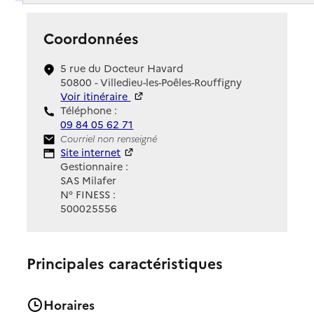
Coordonnées
5 rue du Docteur Havard
50800 - Villedieu-les-Poêles-Rouffigny
Voir itinéraire
Téléphone :
09 84 05 62 71
Contact
Courriel non renseigné
Site Internet
Site internet
Gestionnaire :
SAS Milafer
N° FINESS :
500025556
Principales caractéristiques
Horaires