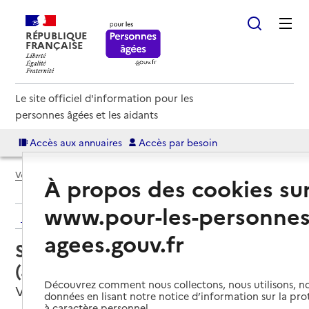
RÉPUBLIQUE
FRANÇAISE
Le site officiel d'information pour les
personnes âgées et les aidants
Accès aux annuaires
Accès par besoin
Voir le fil d’Ariane
À propos des cookies su
www.pour-les-personnes
Retour aux résultats de l'annuaire
agees.gouv.fr
Service autonomie à domicile
(aide) – Confiez-nous
Découvrez comment nous collectons, nous utilisons, no
Villedieu-les-Poêles-Rouffigny, MANCHE
données en lisant notre notice d’information sur la pr
à caractère personnel.