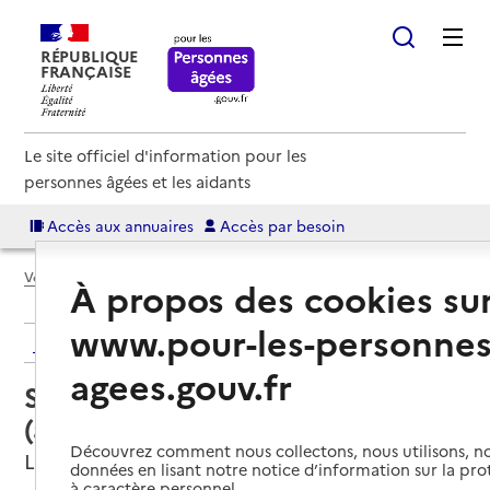
RÉPUBLIQUE
FRANÇAISE
Le site officiel d'information pour les
personnes âgées et les aidants
Accès aux annuaires
Accès par besoin
Voir le fil d’Ariane
À propos des cookies su
www.pour-les-personnes
Retour aux résultats de l'annuaire
agees.gouv.fr
Service autonomie à domicile
(aide) – Générale des services
Découvrez comment nous collectons, nous utilisons, no
La Haye, MANCHE
données en lisant notre notice d’information sur la pr
à caractère personnel.