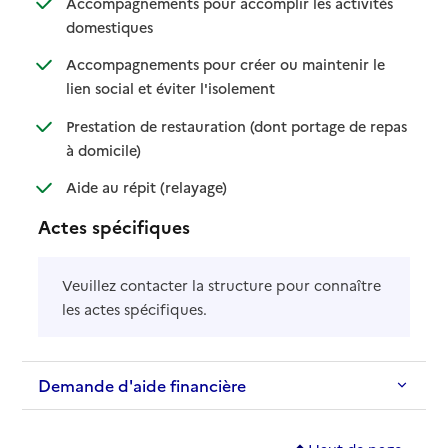
Accompagnements pour accomplir les activités
: disponible
: non disponible
domestiques
Accompagnements pour créer ou maintenir le
: disponible
: non disponible
lien social et éviter l'isolement
Prestation de restauration (dont portage de repas
: disponible
: non disponible
à domicile)
: disponible
: non disponible
Aide au répit (relayage)
Actes spécifiques
Veuillez contacter la structure pour connaître
les actes spécifiques.
Demande d'aide financière