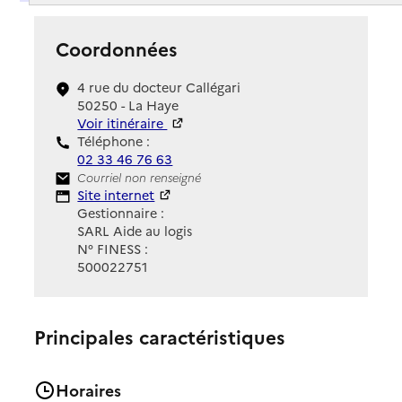
Coordonnées
4 rue du docteur Callégari
50250 - La Haye
Voir itinéraire
Téléphone :
02 33 46 76 63
Contact
Courriel non renseigné
Site Internet
Site internet
Gestionnaire :
SARL Aide au logis
N° FINESS :
500022751
Principales caractéristiques
Horaires