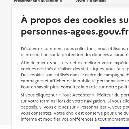
Préserver son autonomie
Vivre à domicile
À propos des cookies su
Perte d'autonomie : évaluation
Bénéficier d'aide à domicile
et droits
personnes-agees.gouv.fr
Bénéficier de soins à domicile
Aménager son logement et
s'équiper
Aides financières
Découvrez comment nous collectons, nous utilisons, no
Préserver son autonomie et sa
Solutions d'accueil temporaire
santé
d’information sur la protection des données à caractè
Partager son logement
Afin de mieux vous servir et d’améliorer votre expérien
Organiser à l'avance sa propre
cookies destinés à réaliser des statistiques, vous faire
protection
Vivre à domicile avec une
Des cookies sont utilisés dans le cadre de campagne 
maladie ou un handicap
campagnes et afficher de la publicité personnalisée en
Les mesures de protection
Pour en savoir plus, consultez la partie sur notre polit
Être hospitalisé
Les obligations de la famille
Si vous cliquez sur « Tout Accepter », l’éditeur du por
Fin de vie à domicile
sur votre terminal lors de votre navigation. Si vous cl
À qui s’adresser ?
déposés. Si vous cliquez sur « Personnaliser », vous p
vous consentez. Votre choix est conservé pour une d
Les politiques du grand âge
informé et modifier vos préférences à tout moment sur