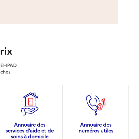
rix
es EHPAD
rches
Annuaire des
Annuaire des
services d’aide et de
numéros utiles
soins à domicile