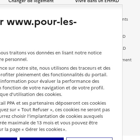
Changer de logement
Vivre dans un EHPAD
r www.pour-les-
Les questions à se poser
Les différents établissements
médicalisés
Vivre dans une résidence avec
services pour seniors
Préparer l'entrée en EHPAD
Vivre chez un proche
Aides financières en EHPAD
us traitons vos données en lisant notre notice
re personnel.
Vivre en accueil familial
Prévention, accompagnement
et soins
ce sur notre site, nous utilisons des traceurs et des
Autres solutions de logement
 profiter pleinement des fonctionnalités du portail.
Comprendre les prix en
d’information pour évaluer la performance des
EHPAD
 fonction de votre navigation et de votre profil.
ique d'utilisation des cookies.
Droits en EHPAD
tail PPA et ses partenaires déposeront ces cookies
Fin de vie en EHPAD
iquez sur « Tout Refuser », ces cookies ne seront pas
ourrez choisir l’implantation de cookies auxquels
urée maximale de 13 mois et vous pouvez être
 la page « Gérer les cookies ».