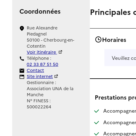
Principales 
Coordonnées
Rue Alexandre
Piedagnel
Horaires
50100 - Cherbourg-en-
Cotentin
Voir itinéraire
Veuillez c
Téléphone :
02 33 87 51 50
Contact
Contact
Site Internet
Site internet
Gestionnaire :
Association UNA de la
Manche
Prestations p
N° FINESS :
500022264
Accompagnemen
Accompagnemen
Accompagnement