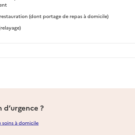
 disponible
 non disponible
ment
: disponible
: non disponibl
restauration (dont portage de repas à domicile)
: disponible
: non disponible
(relayage)
n d’urgence ?
e soins à domicile