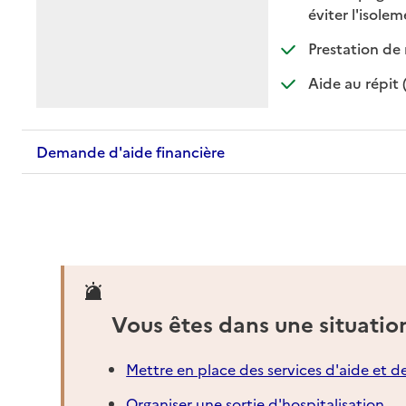
:
:
éviter l'isole
Prestation de 
Aide au répit 
Demande d'aide financière
Vous êtes dans une situatio
Mettre en place des services d'aide et d
Organiser une sortie d'hospitalisation