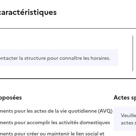
caractéristiques
ontacter la structure pour connaître les horaires.
roposées
Actes s
: disponible
: non disponi
ts pour les actes de la vie quotidienne (AVQ)
Veuill
: disponible
: non disponib
ts pour accomplir les activités domestiques
actes 
s pour créer ou maintenir le lien social et