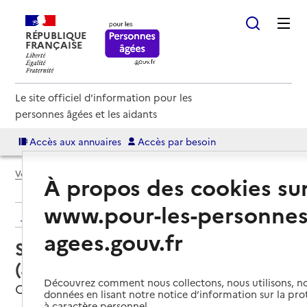
RÉPUBLIQUE
FRANÇAISE
Le site officiel d'information pour les
personnes âgées et les aidants
Accès aux annuaires
Accès par besoin
Voir le fil d’Ariane
À propos des cookies su
www.pour-les-personnes
Retour aux résultats de l'annuaire
agees.gouv.fr
Service autonomie à domicile
(aide) – Générale des services
Découvrez comment nous collectons, nous utilisons, no
Cherbourg-en-Cotentin, MANCHE
données en lisant notre notice d’information sur la pr
à caractère personnel.