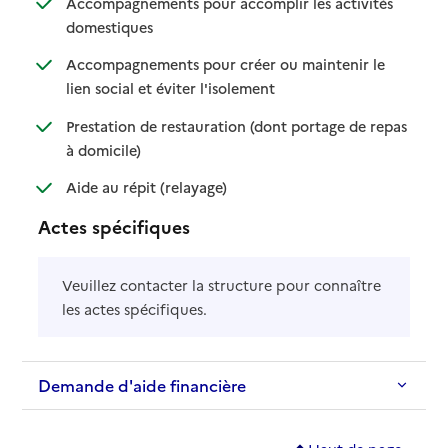
Accompagnements pour accomplir les activités
: disponible
: non disponible
domestiques
Accompagnements pour créer ou maintenir le
: disponible
: non disponible
lien social et éviter l'isolement
Prestation de restauration (dont portage de repas
: disponible
: non disponible
à domicile)
: disponible
: non disponible
Aide au répit (relayage)
Actes spécifiques
Veuillez contacter la structure pour connaître
les actes spécifiques.
Demande d'aide financière