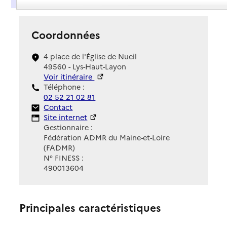
Coordonnées
4 place de l'Église de Nueil
49560 - Lys-Haut-Layon
Voir itinéraire
Téléphone :
02 52 21 02 81
Contact
Contact
Site Internet
Site internet
Gestionnaire :
Fédération ADMR du Maine-et-Loire
(FADMR)
N° FINESS :
490013604
Principales caractéristiques