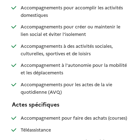
Accompagnements pour accomplir les activités
: disponible
: non disponible
domestiques
Accompagnements pour créer ou maintenir le
: disponible
: non disponible
lien social et éviter l'isolement
Accompagnements à des activités sociales,
: disponible
: non disponible
culturelles, sportives et de loisirs
Accompagnement à l'autonomie pour la mobilité
: disponible
: non disponible
et les déplacements
Accompagnements pour les actes de la vie
: disponible
: non disponible
quotidienne (AVQ)
Actes spécifiques
: disponib
: non disp
Accompagnement pour faire des achats (courses)
: disponible
: non disponible
Téléassistance