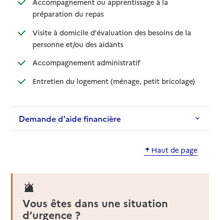
Accompagnement ou apprentissage à la
: disponible
: non disponible
préparation du repas
Visite à domicile d'évaluation des besoins de la
: disponible
: non disponible
personne et/ou des aidants
: disponible
: non disponible
Accompagnement administratif
: disponible
: non dispo
Entretien du logement (ménage, petit bricolage)
Demande d'aide financière
Haut de page
Vous êtes dans une situation
d’urgence ?