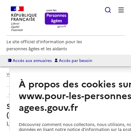
RÉPUBLIQUE
FRANÇAISE
Le site officiel d'information pour les
personnes âgées et les aidants
Accès aux annuaires
Accès par besoin
Voir le fil d’Ariane
À propos des cookies su
www.pour-les-personnes
Retour aux résultats de l'annuaire
agees.gouv.fr
Service autonomie à domicile
(aide) – ADMR
Lys-Haut-Layon, MAINE-ET-LOIRE
Découvrez comment nous collectons, nous utilisons, no
données en lisant notre notice d’information sur la pr