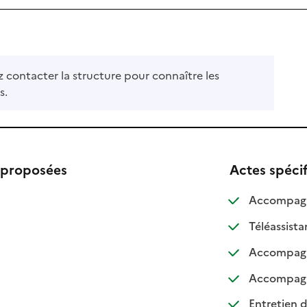
z contacter la structure pour connaître les
s.
 proposées
Actes spéci
le
Accompagne
le
:
:
Téléassista
le
Accompagne
le
Accompagn
Entretien d