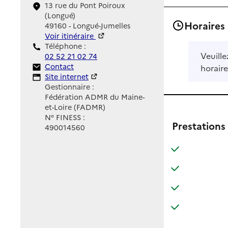
13 rue du Pont Poiroux
(Longué)
Horaires
49160 - Longué-Jumelles
Voir itinéraire
Téléphone :
Veuille
02 52 21 02 74
Contact
Contact
horaire
Site Internet
Site internet
Gestionnaire :
Fédération ADMR du Maine-
et-Loire (FADMR)
N° FINESS :
Prestations
490014560
: disponible
: non disponib
: disponible
: non disponib
: disponible
: non disponib
: disponible
: non disponib