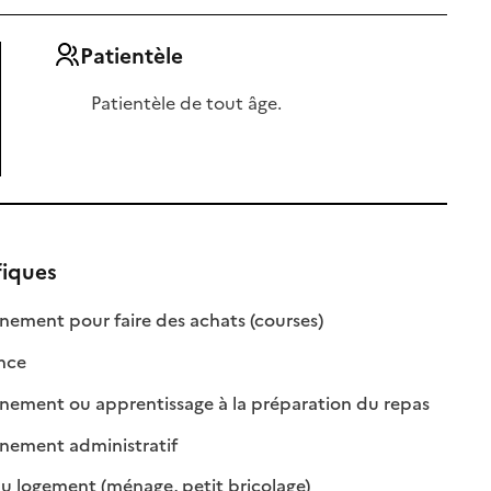
Patientèle
Patientèle de tout âge.
fiques
: disponible
: non disponible
ment pour faire des achats (courses)
 disponible
 non disponible
nce
: disponibl
: non dispo
ment ou apprentissage à la préparation du repas
: disponible
: non disponible
ement administratif
: disponible
: non disponible
u logement (ménage, petit bricolage)