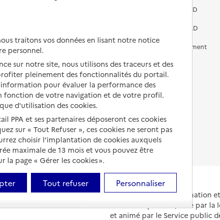
Vivre dans une résidence avec
services pour seniors
Préparer l'entrée en EHPAD
Vivre chez un proche
Aides financières en EHPAD
us traitons vos données en lisant notre notice
Vivre en accueil familial
Prévention, accompagnement
re personnel.
et soins
ce sur notre site, nous utilisons des traceurs et des
Autres solutions de logement
Comprendre les prix en
 profiter pleinement des fonctionnalités du portail.
EHPAD
d’information pour évaluer la performance des
 fonction de votre navigation et de votre profil.
Droits en EHPAD
ique d'utilisation des cookies.
tail PPA et ses partenaires déposeront ces cookies
Fin de vie en EHPAD
iquez sur « Tout Refuser », ces cookies ne seront pas
ourrez choisir l’implantation de cookies auxquels
urée maximale de 13 mois et vous pouvez être
 la page « Gérer les cookies ».
pter
Tout refuser
Personnaliser
Portail national d'information 
et de leurs proches, créé par la l
et animé par le Service public 