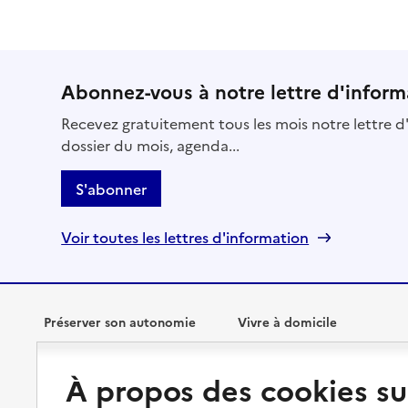
Abonnez-vous à notre lettre d'inform
Recevez gratuitement tous les mois notre lettre d'
dossier du mois, agenda...
S'abonner
Voir toutes les lettres d'information
Préserver son autonomie
Vivre à domicile
Perte d'autonomie : évaluation
Bénéficier d'aide à domicile
À propos des cookies su
et droits