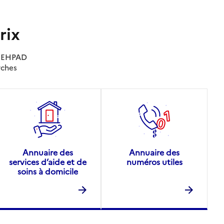
rix
es EHPAD
rches
Annuaire des
Annuaire des
services d’aide et de
numéros utiles
soins à domicile