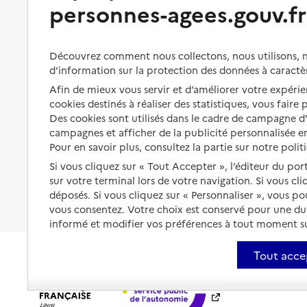
Bénéficier de soins à domicile
personnes-agees.gouv.fr
Aménager son logement et
s'équiper
Aides financières
Préserver son autonomie et sa
Solutions d'accueil temporaire
Découvrez comment nous collectons, nous utilisons, no
santé
d’information sur la protection des données à caractè
Partager son logement
Afin de mieux vous servir et d’améliorer votre expérien
Organiser à l'avance sa propre
protection
cookies destinés à réaliser des statistiques, vous faire
Vivre à domicile avec une
maladie ou un handicap
Des cookies sont utilisés dans le cadre de campagne 
Les mesures de protection
campagnes et afficher de la publicité personnalisée en
Être hospitalisé
Pour en savoir plus, consultez la partie sur notre polit
Les obligations de la famille
Si vous cliquez sur « Tout Accepter », l’éditeur du por
Fin de vie à domicile
À qui s’adresser ?
sur votre terminal lors de votre navigation. Si vous cl
déposés. Si vous cliquez sur « Personnaliser », vous p
Les politiques du grand âge
vous consentez. Votre choix est conservé pour une d
informé et modifier vos préférences à tout moment sur
Tout acce