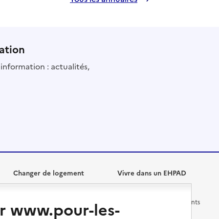
ation
information : actualités,
Changer de logement
Vivre dans un EHPAD
Les questions à se poser
Les différents établissements
r www.pour-les-
médicalisés