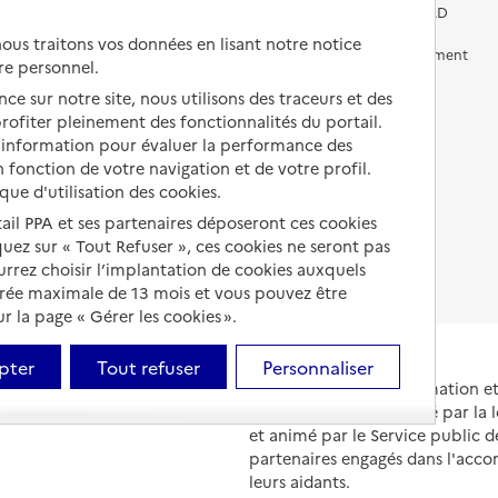
Vivre chez un proche
Aides financières en EHPAD
us traitons vos données en lisant notre notice
Vivre en accueil familial
Prévention, accompagnement
re personnel.
et soins
Autres solutions de logement
ce sur notre site, nous utilisons des traceurs et des
Comprendre les prix en
 profiter pleinement des fonctionnalités du portail.
EHPAD
d’information pour évaluer la performance des
 fonction de votre navigation et de votre profil.
Droits en EHPAD
ique d'utilisation des cookies.
Fin de vie en EHPAD
tail PPA et ses partenaires déposeront ces cookies
iquez sur « Tout Refuser », ces cookies ne seront pas
ourrez choisir l’implantation de cookies auxquels
urée maximale de 13 mois et vous pouvez être
 la page « Gérer les cookies ».
pter
Tout refuser
Personnaliser
Portail national d'information 
et de leurs proches, créé par la l
et animé par le Service public 
partenaires engagés dans l'acc
leurs aidants.