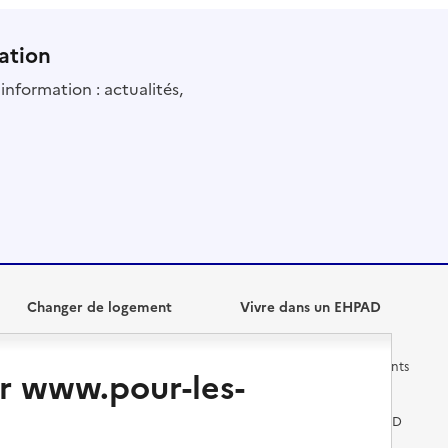
ation
information : actualités,
Changer de logement
Vivre dans un EHPAD
Les questions à se poser
Les différents établissements
r www.pour-les-
médicalisés
Vivre dans une résidence avec
services pour seniors
Préparer l'entrée en EHPAD