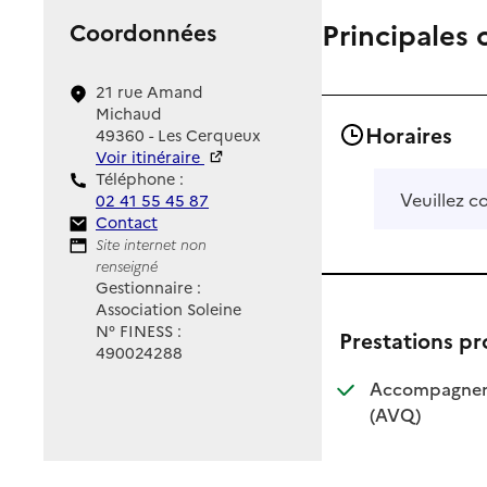
Principales 
Coordonnées
21 rue Amand
Michaud
Horaires
49360 - Les Cerqueux
Voir itinéraire
Téléphone :
Veuillez c
02 41 55 45 87
Contact
Contact
Site Internet
Site internet non
renseigné
Gestionnaire :
Association Soleine
N° FINESS :
Prestations p
490024288
Accompagnemen
: disponible
: non dispo
(AVQ)