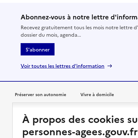
Abonnez-vous à notre lettre d'inform
Recevez gratuitement tous les mois notre lettre d'
dossier du mois, agenda...
S'abonner
Voir toutes les lettres d'information
Préserver son autonomie
Vivre à domicile
Perte d'autonomie : évaluation
Bénéficier d'aide à domicile
À propos des cookies su
et droits
Bénéficier de soins à domicile
personnes-agees.gouv.fr
Aménager son logement et
s'équiper
Aides financières