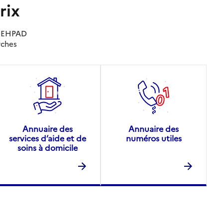
rix
es EHPAD
rches
Annuaire des
Annuaire des
services d’aide et de
numéros utiles
soins à domicile