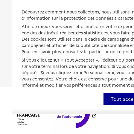
Préserver son autonomie et sa
Solutions d'accueil temporaire
Découvrez comment nous collectons, nous utilisons, no
santé
d’information sur la protection des données à caractè
Partager son logement
Organiser à l'avance sa propre
Afin de mieux vous servir et d’améliorer votre expérien
protection
Vivre à domicile avec une
cookies destinés à réaliser des statistiques, vous faire
maladie ou un handicap
Des cookies sont utilisés dans le cadre de campagne 
Les mesures de protection
campagnes et afficher de la publicité personnalisée en
Être hospitalisé
Pour en savoir plus, consultez la partie sur notre polit
Les obligations de la famille
Si vous cliquez sur « Tout Accepter », l’éditeur du por
Fin de vie à domicile
À qui s’adresser ?
sur votre terminal lors de votre navigation. Si vous cl
déposés. Si vous cliquez sur « Personnaliser », vous p
Les politiques du grand âge
vous consentez. Votre choix est conservé pour une d
informé et modifier vos préférences à tout moment sur
Tout acce