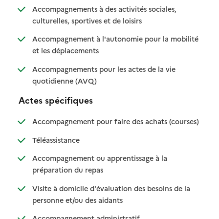
Accompagnements à des activités sociales,
: disponible
: non disponible
culturelles, sportives et de loisirs
Accompagnement à l'autonomie pour la mobilité
: disponible
: non disponible
et les déplacements
Accompagnements pour les actes de la vie
: disponible
: non disponible
quotidienne (AVQ)
Actes spécifiques
: disponib
: non disp
Accompagnement pour faire des achats (courses)
: disponible
: non disponible
Téléassistance
Accompagnement ou apprentissage à la
: disponible
: non disponible
préparation du repas
Visite à domicile d'évaluation des besoins de la
: disponible
: non disponible
personne et/ou des aidants
: disponible
: non disponible
Accompagnement administratif