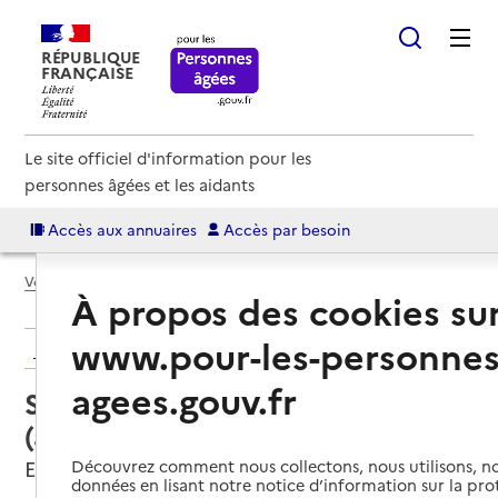
RÉPUBLIQUE
FRANÇAISE
Le site officiel d'information pour les
personnes âgées et les aidants
Accès aux annuaires
Accès par besoin
Voir le fil d’Ariane
À propos des cookies su
www.pour-les-personnes
Retour aux résultats de l'annuaire
agees.gouv.fr
Service autonomie à domicile
(aide) – ADMR
Erdre-en-Anjou, MAINE-ET-LOIRE
Découvrez comment nous collectons, nous utilisons, no
données en lisant notre notice d’information sur la pr