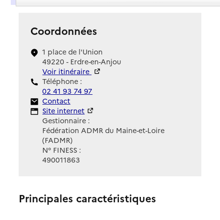
Coordonnées
1 place de l'Union
49220 - Erdre-en-Anjou
Voir itinéraire
Téléphone :
02 41 93 74 97
Contact
Contact
Site Internet
Site internet
Gestionnaire :
Fédération ADMR du Maine-et-Loire
(FADMR)
N° FINESS :
490011863
Principales caractéristiques