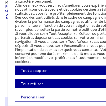
à caractère personnel.
Mis à jour le
22/07/2026
Afin de mieux vous servir et d’améliorer votre expérienc
Rechercher les établissements et services autour de Erdre-
nous utilisons des traceurs et des cookies destinés à réal
en-Anjou.
statistiques, vous faire profiter pleinement des fonction
Signaler une erreur
Des cookies sont utilisés dans le cadre de campagne d
évaluer la performance des campagnes et afficher de la
personnalisée en fonction de votre navigation et de vot
savoir plus, consultez la partie sur notre politique d'uti
Si vous cliquez sur « Tout Accepter », l’éditeur du porta
partenaires déposeront ces cookies sur votre terminal l
navigation. Si vous cliquez sur « Tout Refuser », ces co
déposés. Si vous cliquez sur « Personnaliser », vous pou
l’implantation de cookies auxquels vous consentez. Vot
conservé pour une durée maximale de 13 mois et vous
informé et modifier vos préférences à tout moment sur
cookies ».
Tout accepter
Tout refuser
Tout déplier
Personnaliser
Présentation