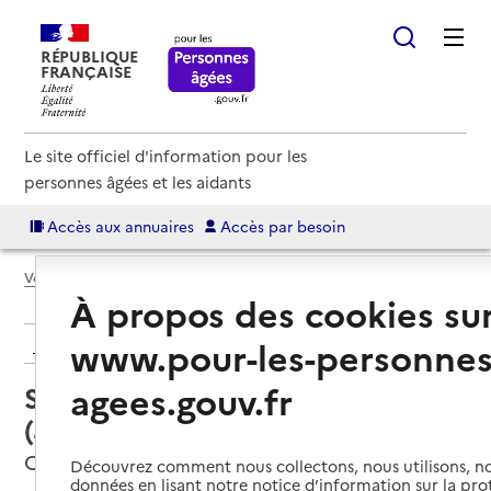
RÉPUBLIQUE
FRANÇAISE
Le site officiel d'information pour les
personnes âgées et les aidants
Accès aux annuaires
Accès par besoin
Voir le fil d’Ariane
À propos des cookies su
www.pour-les-personnes
Retour aux résultats de l'annuaire
agees.gouv.fr
Service autonomie à domicile
(aide) – Bien dans sa maison
Cholet, MAINE-ET-LOIRE
Découvrez comment nous collectons, nous utilisons, no
données en lisant notre notice d’information sur la pr