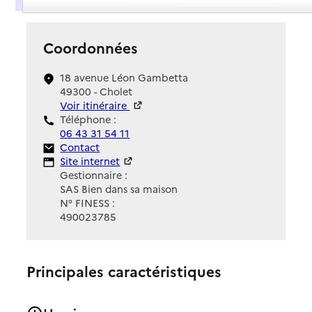
Coordonnées
18 avenue Léon Gambetta
49300 - Cholet
Voir itinéraire
Téléphone :
06 43 31 54 11
Contact
Contact
Site Internet
Site internet
Gestionnaire :
SAS Bien dans sa maison
N° FINESS :
490023785
Principales caractéristiques