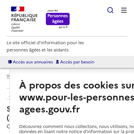
RÉPUBLIQUE
FRANÇAISE
Le site officiel d'information pour les
personnes âgées et les aidants
Accès aux annuaires
Accès par besoin
Voir le fil d’Ariane
À propos des cookies su
www.pour-les-personnes
Retour aux résultats de l'annuaire
agees.gouv.fr
Service autonomie à domicile
(aide) – ADMR
Candé, MAINE-ET-LOIRE
Découvrez comment nous collectons, nous utilisons, no
données en lisant notre notice d’information sur la pr