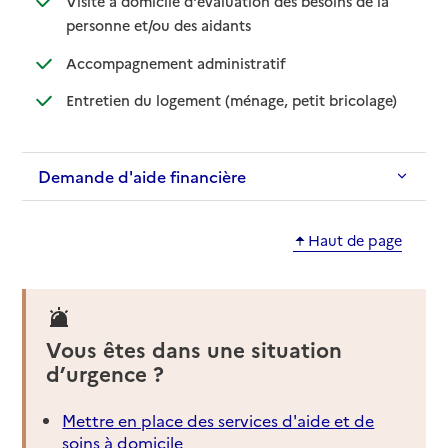
Visite à domicile d'évaluation des besoins de la
: disponible
: non disponible
personne et/ou des aidants
: disponible
: non disponible
Accompagnement administratif
: disponible
: non dispo
Entretien du logement (ménage, petit bricolage)
Demande d'aide financière
Haut de page
Vous êtes dans une situation
d’urgence ?
Mettre en place des services d'aide et de
soins à domicile