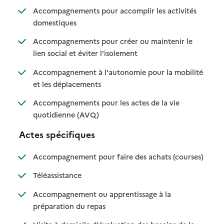
Accompagnements pour accomplir les activités
: disponible
: non disponible
domestiques
Accompagnements pour créer ou maintenir le
: disponible
: non disponible
lien social et éviter l'isolement
Accompagnement à l'autonomie pour la mobilité
: disponible
: non disponible
et les déplacements
Accompagnements pour les actes de la vie
: disponible
: non disponible
quotidienne (AVQ)
Actes spécifiques
: disponib
: non disp
Accompagnement pour faire des achats (courses)
: disponible
: non disponible
Téléassistance
Accompagnement ou apprentissage à la
: disponible
: non disponible
préparation du repas