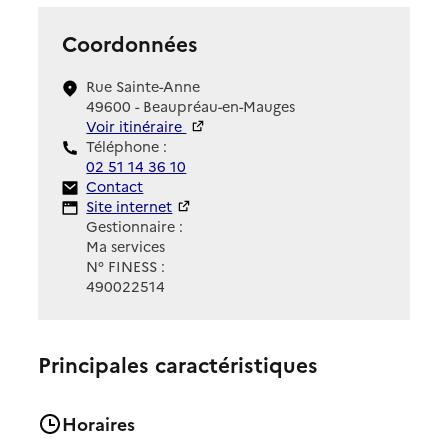
Coordonnées
Rue Sainte-Anne
49600 - Beaupréau-en-Mauges
Voir itinéraire
Téléphone :
02 51 14 36 10
Contact
Contact
Site Internet
Site internet
Gestionnaire :
Ma services
N° FINESS :
490022514
Principales caractéristiques
Horaires