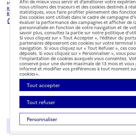
Afin de mieux vous servir et d’améliorer votre expérienc
Mis à jour le
05/08/2026
nous utilisons des traceurs et des cookies destinés à réal
Rechercher les établissements et services autour de
statistiques, vous faire profiter pleinement des fonction
Beaupréau-en-Mauges.
Des cookies sont utilisés dans le cadre de campagne d
Signaler une erreur
évaluer la performance des campagnes et afficher de la
personnalisée en fonction de votre navigation et de vot
savoir plus, consultez la partie sur notre politique d'uti
Si vous cliquez sur « Tout Accepter », l’éditeur du porta
partenaires déposeront ces cookies sur votre terminal l
navigation. Si vous cliquez sur « Tout Refuser », ces co
déposés. Si vous cliquez sur « Personnaliser », vous pou
l’implantation de cookies auxquels vous consentez. Vot
conservé pour une durée maximale de 13 mois et vous
informé et modifier vos préférences à tout moment sur
cookies ».
Tout accepter
Tout refuser
Tout déplier
Personnaliser
Présentation