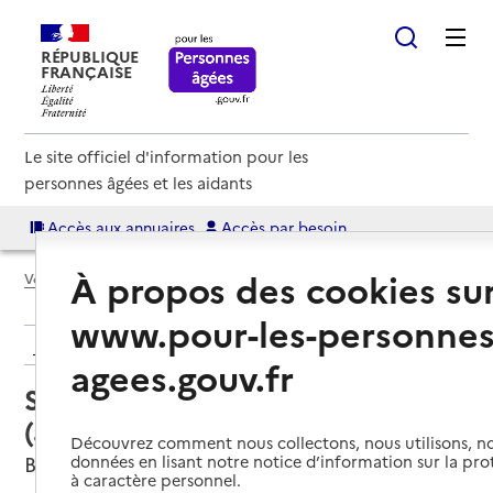
RÉPUBLIQUE
FRANÇAISE
Le site officiel d'information pour les
personnes âgées et les aidants
Accès aux annuaires
Accès par besoin
À propos des cookies su
Voir le fil d’Ariane
www.pour-les-personnes
Retour aux résultats de l'annuaire
agees.gouv.fr
Service autonomie à domicile
(aide) – Générale des services
Découvrez comment nous collectons, nous utilisons, no
Beaupréau-en-Mauges, MAINE-ET-LOIRE
données en lisant notre notice d’information sur la pr
à caractère personnel.