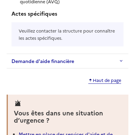
: disponible
: non disponible
quotidienne (AVQ)
Actes spécifiques
Veuillez contacter la structure pour connaître
les actes spécifiques.
Demande d'aide financière
Haut de page
Vous êtes dans une situation
d’urgence ?
Mettre en place des services d'aide et de