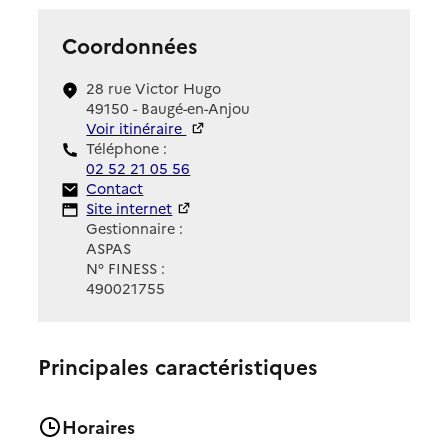
Coordonnées
28 rue Victor Hugo
49150 - Baugé-en-Anjou
Voir itinéraire
Téléphone :
02 52 21 05 56
Contact
Contact
Site Internet
Site internet
Gestionnaire :
ASPAS
N° FINESS :
490021755
Principales caractéristiques
Horaires