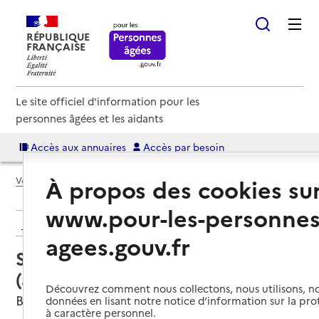
RÉPUBLIQUE
FRANÇAISE
Le site officiel d'information pour les
personnes âgées et les aidants
Accès aux annuaires
Accès par besoin
À propos des cookies su
Voir le fil d’Ariane
www.pour-les-personnes
Retour aux résultats de l'annuaire
agees.gouv.fr
Service autonomie à domicile
(aide) – Générale des services
Découvrez comment nous collectons, nous utilisons, no
Baugé-en-Anjou, MAINE-ET-LOIRE
données en lisant notre notice d’information sur la pr
à caractère personnel.