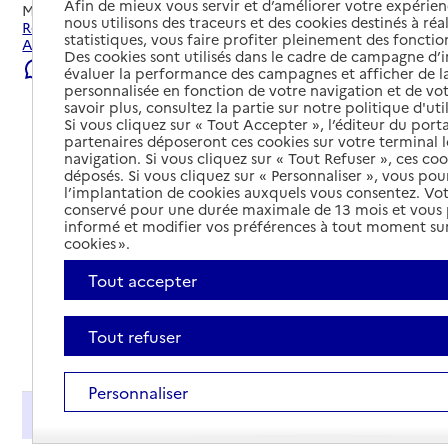
Afin de mieux vous servir et d’améliorer votre expérienc
Mis à jour le
22/07/2026
nous utilisons des traceurs et des cookies destinés à réal
Rechercher les établissements et services autour de
statistiques, vous faire profiter pleinement des fonction
Angers.
Des cookies sont utilisés dans le cadre de campagne d
Signaler une erreur
évaluer la performance des campagnes et afficher de la
personnalisée en fonction de votre navigation et de vot
savoir plus, consultez la partie sur notre politique d'uti
Si vous cliquez sur « Tout Accepter », l’éditeur du porta
partenaires déposeront ces cookies sur votre terminal l
navigation. Si vous cliquez sur « Tout Refuser », ces co
déposés. Si vous cliquez sur « Personnaliser », vous pou
l’implantation de cookies auxquels vous consentez. Vot
conservé pour une durée maximale de 13 mois et vous
informé et modifier vos préférences à tout moment sur
cookies ».
Tout accepter
Tout refuser
Tout déplier
Personnaliser
Présentation