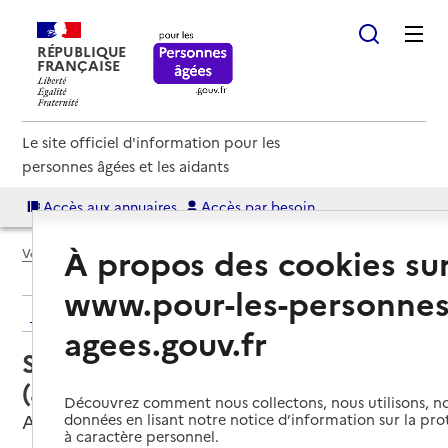
RÉPUBLIQUE
FRANÇAISE
Le site officiel d'information pour les
personnes âgées et les aidants
Accès aux annuaires
Accès par besoin
À propos des cookies su
Voir le fil d’Ariane
www.pour-les-personnes
Retour aux résultats de l'annuaire
agees.gouv.fr
Service autonomie à domicile
(aide) – Services AAFP49 ADMR
Découvrez comment nous collectons, nous utilisons, no
Angers, MAINE-ET-LOIRE
données en lisant notre notice d’information sur la pr
à caractère personnel.