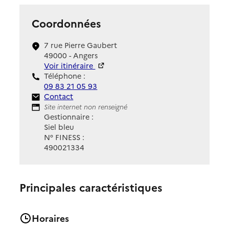
Coordonnées
7 rue Pierre Gaubert
49000 - Angers
Voir itinéraire
Téléphone :
09 83 21 05 93
Contact
Contact
Site Internet
Site internet non renseigné
Gestionnaire :
Siel bleu
N° FINESS :
490021334
Principales caractéristiques
Horaires