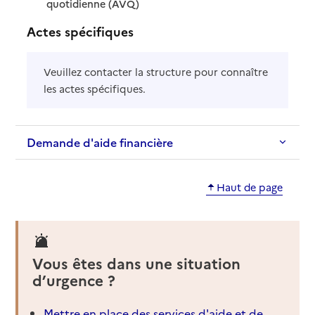
: disponible
: non disponible
quotidienne (AVQ)
Actes spécifiques
Veuillez contacter la structure pour connaître
les actes spécifiques.
Demande d'aide financière
Haut de page
Vous êtes dans une situation
d’urgence ?
Mettre en place des services d'aide et de