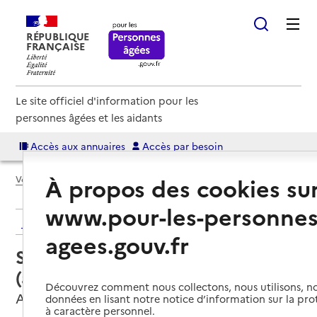
RÉPUBLIQUE
FRANÇAISE
Le site officiel d'information pour les
personnes âgées et les aidants
Accès aux annuaires
Accès par besoin
À propos des cookies su
Voir le fil d’Ariane
www.pour-les-personnes
Retour aux résultats de l'annuaire
agees.gouv.fr
Service autonomie à domicile
(aide) – Domisiel
Découvrez comment nous collectons, nous utilisons, no
Angers, MAINE-ET-LOIRE
données en lisant notre notice d’information sur la pr
à caractère personnel.