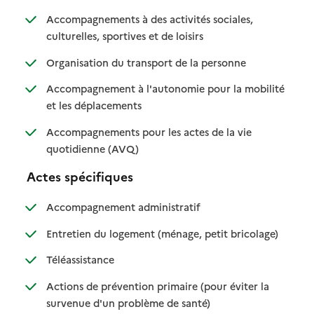
Accompagnements à des activités sociales,
: disponible
: non disponible
culturelles, sportives et de loisirs
: disponible
: non disponible
Organisation du transport de la personne
Accompagnement à l'autonomie pour la mobilité
: disponible
: non disponible
et les déplacements
Accompagnements pour les actes de la vie
: disponible
: non disponible
quotidienne (AVQ)
Actes spécifiques
: disponible
: non disponible
Accompagnement administratif
: disponible
: non dispo
Entretien du logement (ménage, petit bricolage)
: disponible
: non disponible
Téléassistance
Actions de prévention primaire (pour éviter la
: disponible
: non disponible
survenue d'un problème de santé)