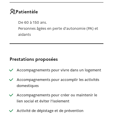
Patientèle
De 60 à 150 ans.
Personnes âgées en perte d'autonomie (PA) et
aidants
Prestations proposées
: disponibl
: non dispo
Accompagnements pour vivre dans un logement
Accompagnements pour accomplir les activités
: disponible
: non disponible
domestiques
Accompagnements pour créer ou maintenir le
: disponible
: non disponible
lien social et éviter l'isolement
: disponible
: non disponible
Activité de dépistage et de prévention