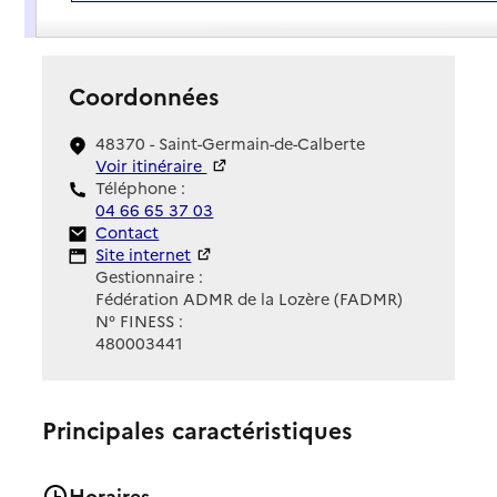
Présentation
Coordonnées
48370 - Saint-Germain-de-Calberte
Voir itinéraire
Téléphone :
04 66 65 37 03
Contact
Contact
Site Internet
Site internet
Gestionnaire :
Fédération ADMR de la Lozère (FADMR)
N° FINESS :
480003441
Principales caractéristiques
Horaires