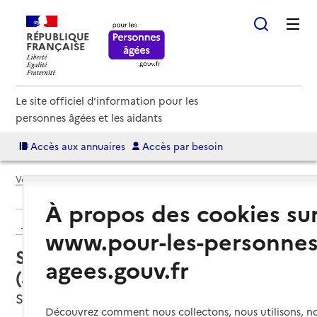
RÉPUBLIQUE
FRANÇAISE
Le site officiel d'information pour les
personnes âgées et les aidants
Accès aux annuaires
Accès par besoin
Voir le fil d’Ariane
À propos des cookies su
Retour aux résultats de l'annuaire
www.pour-les-personnes
Service autonomie à domicile
agees.gouv.fr
(aide) – ADMR La Calbertoise
Saint-Germain-de-Calberte, LOZERE
Découvrez comment nous collectons, nous utilisons, no