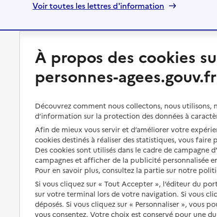
Voir toutes les lettres d'information
À propos des cookies su
Préserver son autonomie
Vivre à domicile
personnes-agees.gouv.fr
Perte d'autonomie : évaluation
Bénéficier d'aide à domicile
et droits
Bénéficier de soins à domicile
Découvrez comment nous collectons, nous utilisons, no
Aménager son logement et
s'équiper
d’information sur la protection des données à caractè
Aides financières
Afin de mieux vous servir et d’améliorer votre expérien
Préserver son autonomie et sa
Solutions d'accueil temporaire
cookies destinés à réaliser des statistiques, vous faire
santé
Des cookies sont utilisés dans le cadre de campagne 
Partager son logement
Organiser à l'avance sa propre
campagnes et afficher de la publicité personnalisée en
protection
Pour en savoir plus, consultez la partie sur notre polit
Vivre à domicile avec une
maladie ou un handicap
Si vous cliquez sur « Tout Accepter », l’éditeur du por
Les mesures de protection
sur votre terminal lors de votre navigation. Si vous cl
Être hospitalisé
déposés. Si vous cliquez sur « Personnaliser », vous p
Les obligations de la famille
vous consentez. Votre choix est conservé pour une d
Fin de vie à domicile