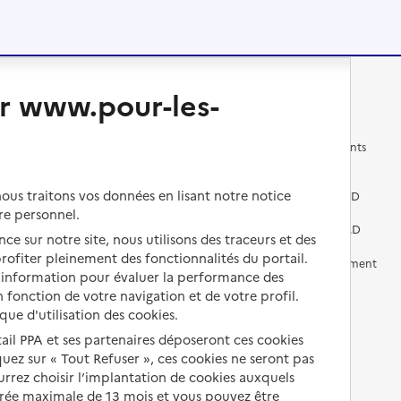
r www.pour-les-
Changer de logement
Vivre dans un EHPAD
Les questions à se poser
Les différents établissements
médicalisés
Vivre dans une résidence avec
us traitons vos données en lisant notre notice
services pour seniors
Préparer l'entrée en EHPAD
re personnel.
Vivre chez un proche
Aides financières en EHPAD
ce sur notre site, nous utilisons des traceurs et des
 profiter pleinement des fonctionnalités du portail.
Vivre en accueil familial
Prévention, accompagnement
d’information pour évaluer la performance des
et soins
 fonction de votre navigation et de votre profil.
Autres solutions de logement
Comprendre les prix en
ique d'utilisation des cookies.
EHPAD
tail PPA et ses partenaires déposeront ces cookies
iquez sur « Tout Refuser », ces cookies ne seront pas
Droits en EHPAD
ourrez choisir l’implantation de cookies auxquels
urée maximale de 13 mois et vous pouvez être
Fin de vie en EHPAD