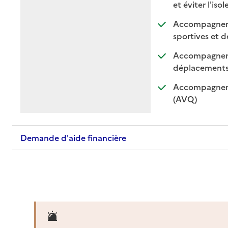
et éviter l'iso
Accompagnement
sportives et de
Accompagnemen
: di
: n
déplacement
Accompagnemen
: disponible
: non dispo
(AVQ)
Demande d'aide financière