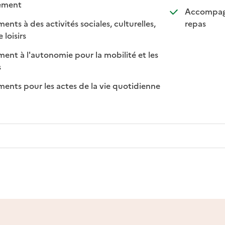
: disponible
: non disponible
lement
Accompagn
: disponi
: non di
s à des activités sociales, culturelles,
repas
: disponible
: non disponible
 loisirs
t à l'autonomie pour la mobilité et les
sponible
on disponible
s
ts pour les actes de la vie quotidienne
nible