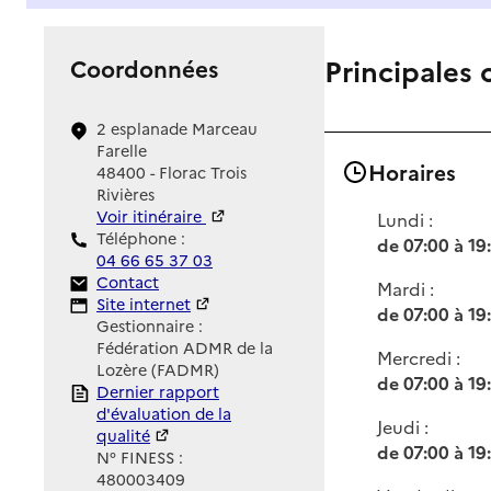
Principales 
Coordonnées
2 esplanade Marceau
Farelle
Horaires
48400 - Florac Trois
Rivières
Voir itinéraire
Lundi :
Téléphone :
de 07:00 à 19
04 66 65 37 03
Contact
Contact
Mardi :
Site Internet
Site internet
de 07:00 à 19
Gestionnaire :
Fédération ADMR de la
Mercredi :
Lozère (FADMR)
de 07:00 à 19
Rapport HAS
Dernier rapport
d'évaluation de la
Jeudi :
qualité
de 07:00 à 19
N° FINESS :
480003409