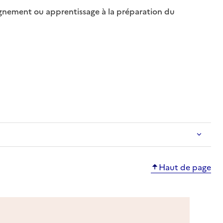
ement ou apprentissage à la préparation du
ble
sponible
Haut de page