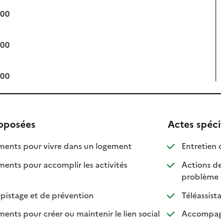
:00
:00
:00
roposées
Actes spéci
: disponible
: non disponible
nts pour vivre dans un logement
Entretien 
ts pour accomplir les activités
Actions de
ponible
 disponible
problème 
: disponible
: non disponible
pistage et de prévention
Téléassist
ts pour créer ou maintenir le lien social
Accompagne