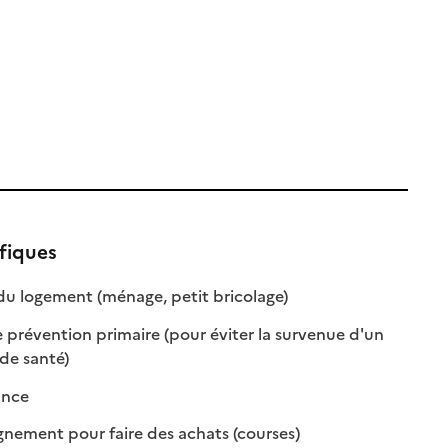
fiques
: disponible
: non disponible
du logement (ménage, petit bricolage)
 prévention primaire (pour éviter la survenue d'un
: disponible
: non disponible
de santé)
: disponible
: non disponible
ance
: disponible
: non disponible
ment pour faire des achats (courses)