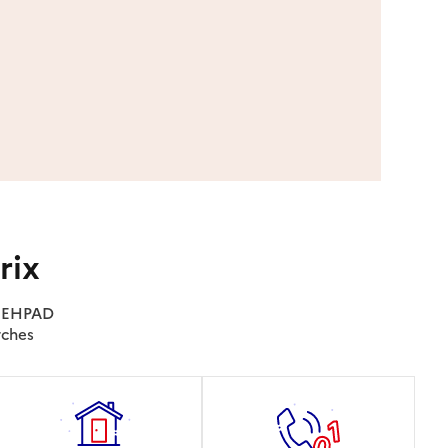
rix
es EHPAD
rches