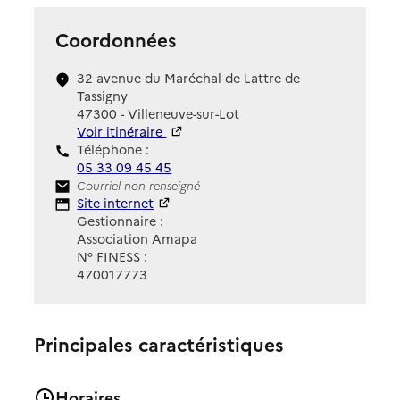
Coordonnées
32 avenue du Maréchal de Lattre de
Tassigny
47300 - Villeneuve-sur-Lot
Voir itinéraire
Téléphone :
05 33 09 45 45
Contact
Courriel non renseigné
Site Internet
Site internet
Gestionnaire :
Association Amapa
N° FINESS :
470017773
Principales caractéristiques
Horaires