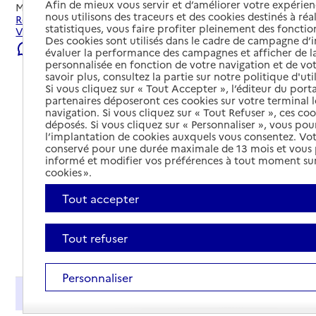
Afin de mieux vous servir et d’améliorer votre expérienc
Mis à jour le
05/08/2026
nous utilisons des traceurs et des cookies destinés à réal
Rechercher les établissements et services autour de
statistiques, vous faire profiter pleinement des fonction
Villeneuve-sur-Lot.
Des cookies sont utilisés dans le cadre de campagne d
Signaler une erreur
évaluer la performance des campagnes et afficher de la
personnalisée en fonction de votre navigation et de vot
savoir plus, consultez la partie sur notre politique d'uti
Si vous cliquez sur « Tout Accepter », l’éditeur du porta
partenaires déposeront ces cookies sur votre terminal l
navigation. Si vous cliquez sur « Tout Refuser », ces co
déposés. Si vous cliquez sur « Personnaliser », vous pou
l’implantation de cookies auxquels vous consentez. Vot
conservé pour une durée maximale de 13 mois et vous
informé et modifier vos préférences à tout moment sur
cookies ».
Tout accepter
Tout refuser
Tout déplier
Personnaliser
Présentation