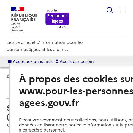
RÉPUBLIQUE
FRANÇAISE
Le site officiel d'information pour les
personnes âgées et les aidants
Accès aux annuaires
Accès par besoin
À propos des cookies su
Voir le fil d’Ariane
www.pour-les-personnes
Retour aux résultats de l'annuaire
agees.gouv.fr
Service autonomie à domicile
(aide) – Avec
Découvrez comment nous collectons, nous utilisons, no
Villeneuve-sur-Lot, LOT-ET-GARONNE
données en lisant notre notice d’information sur la pr
à caractère personnel.