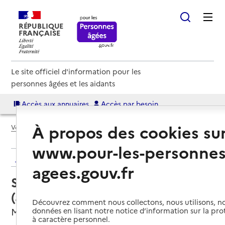
RÉPUBLIQUE
FRANÇAISE
Le site officiel d'information pour les
personnes âgées et les aidants
Accès aux annuaires
Accès par besoin
À propos des cookies su
Voir le fil d’Ariane
www.pour-les-personnes
Retour aux résultats de l'annuaire
agees.gouv.fr
Service autonomie à domicile
(aide) – UNA
Découvrez comment nous collectons, nous utilisons, no
Monclar, LOT-ET-GARONNE
données en lisant notre notice d’information sur la pr
à caractère personnel.