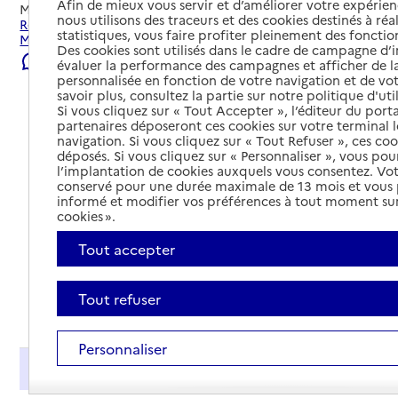
Afin de mieux vous servir et d’améliorer votre expérienc
Mis à jour le
08/08/2026
nous utilisons des traceurs et des cookies destinés à réal
Rechercher les établissements et services autour de
statistiques, vous faire profiter pleinement des fonction
Monclar.
Des cookies sont utilisés dans le cadre de campagne d
Signaler une erreur
évaluer la performance des campagnes et afficher de la
personnalisée en fonction de votre navigation et de vot
savoir plus, consultez la partie sur notre politique d'uti
Si vous cliquez sur « Tout Accepter », l’éditeur du porta
partenaires déposeront ces cookies sur votre terminal l
navigation. Si vous cliquez sur « Tout Refuser », ces co
déposés. Si vous cliquez sur « Personnaliser », vous pou
l’implantation de cookies auxquels vous consentez. Vot
conservé pour une durée maximale de 13 mois et vous
informé et modifier vos préférences à tout moment sur
cookies ».
Tout accepter
Tout refuser
Tout déplier
Personnaliser
Présentation