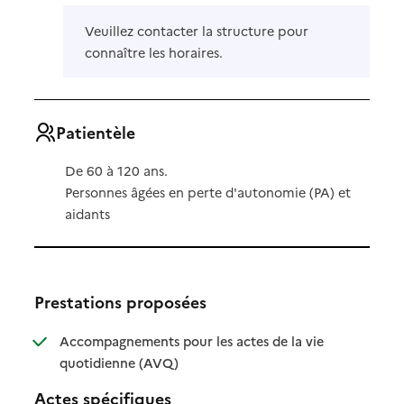
Veuillez contacter la structure pour
connaître les horaires.
Patientèle
De 60 à 120 ans.
Personnes âgées en perte d'autonomie (PA) et
aidants
Prestations proposées
Accompagnements pour les actes de la vie
: disponible
: non disponible
quotidienne (AVQ)
Actes spécifiques