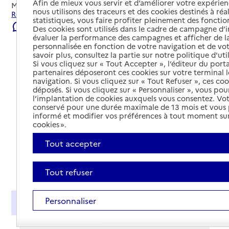
Afin de mieux vous servir et d’améliorer votre expérienc
Mis à jour le
08/08/2026
nous utilisons des traceurs et des cookies destinés à réal
Rechercher les établissements et services autour de Agen.
statistiques, vous faire profiter pleinement des fonction
Signaler une erreur
Des cookies sont utilisés dans le cadre de campagne d
évaluer la performance des campagnes et afficher de la
personnalisée en fonction de votre navigation et de vot
savoir plus, consultez la partie sur notre politique d'uti
Si vous cliquez sur « Tout Accepter », l’éditeur du porta
partenaires déposeront ces cookies sur votre terminal l
navigation. Si vous cliquez sur « Tout Refuser », ces co
déposés. Si vous cliquez sur « Personnaliser », vous pou
l’implantation de cookies auxquels vous consentez. Vot
conservé pour une durée maximale de 13 mois et vous
informé et modifier vos préférences à tout moment sur
cookies ».
Tout accepter
Tout déplier
Tout refuser
Personnaliser
Présentation