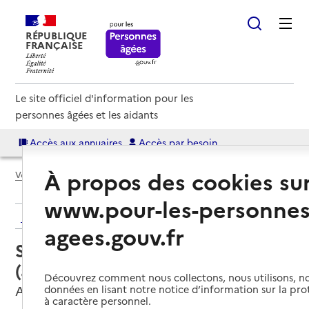
RÉPUBLIQUE
FRANÇAISE
Le site officiel d'information pour les
personnes âgées et les aidants
Accès aux annuaires
Accès par besoin
À propos des cookies su
Voir le fil d’Ariane
www.pour-les-personnes
Retour aux résultats de l'annuaire
agees.gouv.fr
Service autonomie à domicile
(aide) – Centre services
Découvrez comment nous collectons, nous utilisons, no
Agen, LOT-ET-GARONNE
données en lisant notre notice d’information sur la pr
à caractère personnel.