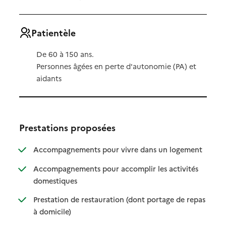
Patientèle
De 60 à 150 ans.
Personnes âgées en perte d'autonomie (PA) et
aidants
Prestations proposées
: disponibl
: non dispo
Accompagnements pour vivre dans un logement
Accompagnements pour accomplir les activités
: disponible
: non disponible
domestiques
Prestation de restauration (dont portage de repas
: disponible
: non disponible
à domicile)