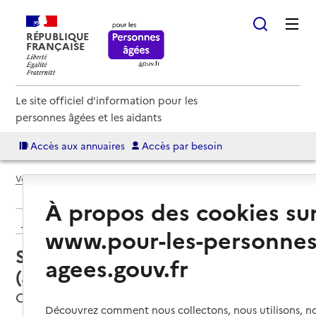
RÉPUBLIQUE
FRANÇAISE
Le site officiel d'information pour les
personnes âgées et les aidants
Accès aux annuaires
Accès par besoin
Voir le fil d’Ariane
À propos des cookies su
Retour aux résultats de l'annuaire
www.pour-les-personnes
Service autonomie à domicile
agees.gouv.fr
(aide) – Lot Aide à domicile
Cahors, LOT
Découvrez comment nous collectons, nous utilisons, no