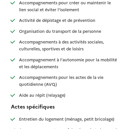
Accompagnements pour créer ou maintenir le
: disponible
: non disponible
lien social et éviter l'isolement
: disponible
: non disponible
Activité de dépistage et de prévention
: disponible
: non disponible
Organisation du transport de la personne
Accompagnements à des activités sociales,
: disponible
: non disponible
culturelles, sportives et de loisirs
Accompagnement à l'autonomie pour la mobilité
: disponible
: non disponible
et les déplacements
Accompagnements pour les actes de la vie
: disponible
: non disponible
quotidienne (AVQ)
: disponible
: non disponible
Aide au répit (relayage)
Actes spécifiques
: disponible
: non dispo
Entretien du logement (ménage, petit bricolage)
: disponib
: non disp