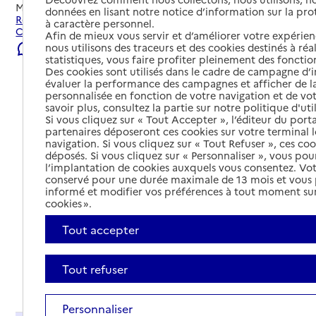
Mis à jour le
23/07/2026
données en lisant notre notice d’information sur la pr
Rechercher les établissements et services autour de
à caractère personnel.
Cahors.
Afin de mieux vous servir et d’améliorer votre expérienc
nous utilisons des traceurs et des cookies destinés à réal
Signaler une erreur
statistiques, vous faire profiter pleinement des fonction
Des cookies sont utilisés dans le cadre de campagne d
évaluer la performance des campagnes et afficher de la
personnalisée en fonction de votre navigation et de vot
savoir plus, consultez la partie sur notre politique d'uti
Si vous cliquez sur « Tout Accepter », l’éditeur du porta
partenaires déposeront ces cookies sur votre terminal l
navigation. Si vous cliquez sur « Tout Refuser », ces co
déposés. Si vous cliquez sur « Personnaliser », vous pou
l’implantation de cookies auxquels vous consentez. Vot
conservé pour une durée maximale de 13 mois et vous
informé et modifier vos préférences à tout moment sur
cookies ».
Tout accepter
Tout refuser
Tout déplier
Personnaliser