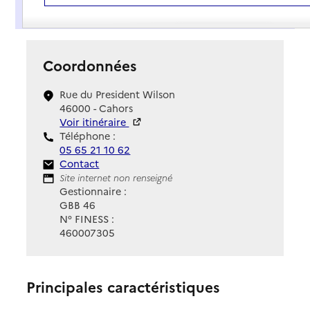
Présentation
Coordonnées
Rue du President Wilson
46000 - Cahors
Voir itinéraire
Téléphone :
05 65 21 10 62
Contact
Contact
Site Internet
Site internet non renseigné
Gestionnaire :
GBB 46
N° FINESS :
460007305
Principales caractéristiques