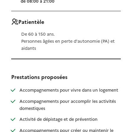
de 08:00 à 21:00
Patientèle
De 60 à 150 ans.
Personnes âgées en perte d'autonomie (PA) et
aidants
Prestations proposées
: disponibl
: non dispo
Accompagnements pour vivre dans un logement
Accompagnements pour accomplir les activités
: disponible
: non disponible
domestiques
: disponible
: non disponible
Activité de dépistage et de prévention
Accompagnements pour créer ou maintenir le