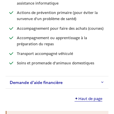
: disponible
: non disponible
assistance informatique
Actions de prévention primaire (pour éviter la
: disponible
: non disponible
survenue d'un problème de santé)
: disponib
: non disp
Accompagnement pour faire des achats (courses)
Accompagnement ou apprentissage à la
: disponible
: non disponible
préparation du repas
: disponible
: non disponible
Transport accompagné véhiculé
: disponible
: non disponibl
Soins et promenade d'animaux domestiques
Demande d'aide financière
Haut de page