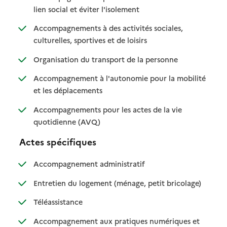
: disponible
: non disponible
lien social et éviter l'isolement
Accompagnements à des activités sociales,
: disponible
: non disponible
culturelles, sportives et de loisirs
: disponible
: non disponible
Organisation du transport de la personne
Accompagnement à l'autonomie pour la mobilité
: disponible
: non disponible
et les déplacements
Accompagnements pour les actes de la vie
: disponible
: non disponible
quotidienne (AVQ)
Actes spécifiques
: disponible
: non disponible
Accompagnement administratif
: disponible
: non dispo
Entretien du logement (ménage, petit bricolage)
: disponible
: non disponible
Téléassistance
Accompagnement aux pratiques numériques et