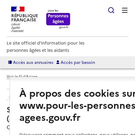
RÉPUBLIQUE
FRANÇAISE
Le site officiel d'information pour les
personnes âgées et les aidants
Accès aux annuaires
Accès par besoin
Voir le fil d’Ariane
À propos des cookies su
Retour aux résultats de l'annuaire
www.pour-les-personnes
Service autonomie à domicile
agees.gouv.fr
(aide) – GBB 46
Cahors, LOT
Découvrez comment nous collectons, nous utilisons, no