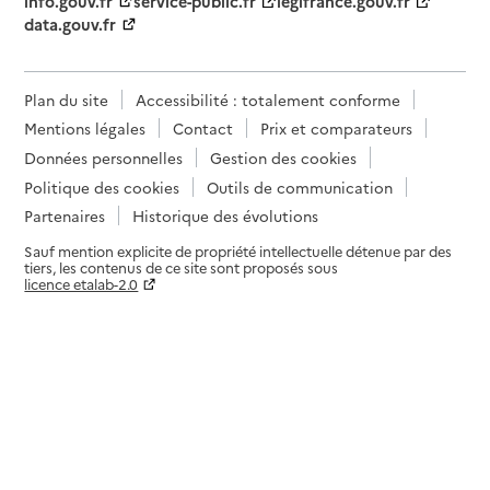
info.gouv.fr
service-public.fr
legifrance.gouv.fr
data.gouv.fr
Plan du site
Accessibilité : totalement conforme
Mentions légales
Contact
Prix et comparateurs
Données personnelles
Gestion des cookies
Politique des cookies
Outils de communication
Partenaires
Historique des évolutions
Sauf mention explicite de propriété intellectuelle détenue par des
tiers, les contenus de ce site sont proposés sous
licence etalab-2.0
Paramètres sur le choix des cookies