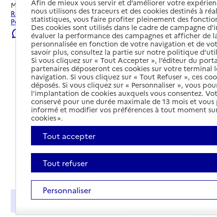
Afin de mieux vous servir et d’améliorer votre expérienc
Mis à jour le
08/08/2026
nous utilisons des traceurs et des cookies destinés à réal
Rechercher les établissements et services autour de
statistiques, vous faire profiter pleinement des fonction
Pornichet.
Des cookies sont utilisés dans le cadre de campagne d
Signaler une erreur
évaluer la performance des campagnes et afficher de la
personnalisée en fonction de votre navigation et de vot
savoir plus, consultez la partie sur notre politique d'uti
Si vous cliquez sur « Tout Accepter », l’éditeur du porta
partenaires déposeront ces cookies sur votre terminal l
navigation. Si vous cliquez sur « Tout Refuser », ces co
déposés. Si vous cliquez sur « Personnaliser », vous pou
l’implantation de cookies auxquels vous consentez. Vot
conservé pour une durée maximale de 13 mois et vous
informé et modifier vos préférences à tout moment sur
cookies ».
Tout accepter
Tout refuser
Tout déplier
Personnaliser
Présentation