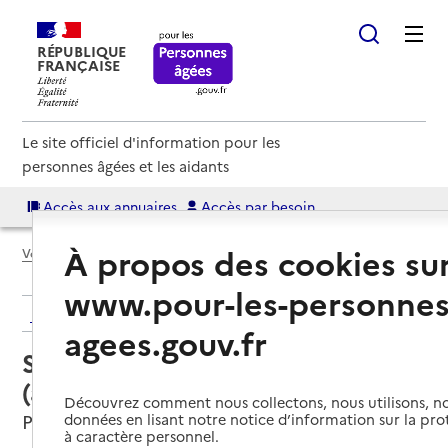
RÉPUBLIQUE
FRANÇAISE
Le site officiel d'information pour les
personnes âgées et les aidants
Accès aux annuaires
Accès par besoin
À propos des cookies su
Voir le fil d’Ariane
www.pour-les-personnes
Retour aux résultats de l'annuaire
agees.gouv.fr
Service autonomie à domicile
(aide) – Junior services
Découvrez comment nous collectons, nous utilisons, no
Pornichet, LOIRE-ATLANTIQUE
données en lisant notre notice d’information sur la pr
à caractère personnel.