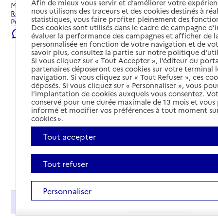
Afin de mieux vous servir et d’améliorer votre expérienc
Mis à jour le
08/08/2026
nous utilisons des traceurs et des cookies destinés à réal
Rechercher les établissements et services autour de
statistiques, vous faire profiter pleinement des fonction
Pornichet.
Des cookies sont utilisés dans le cadre de campagne d
Signaler une erreur
évaluer la performance des campagnes et afficher de la
personnalisée en fonction de votre navigation et de vot
savoir plus, consultez la partie sur notre politique d'uti
Si vous cliquez sur « Tout Accepter », l’éditeur du porta
partenaires déposeront ces cookies sur votre terminal l
navigation. Si vous cliquez sur « Tout Refuser », ces co
déposés. Si vous cliquez sur « Personnaliser », vous pou
l’implantation de cookies auxquels vous consentez. Vot
conservé pour une durée maximale de 13 mois et vous
informé et modifier vos préférences à tout moment sur
cookies ».
Tout accepter
Tout refuser
Tout déplier
Personnaliser
Présentation