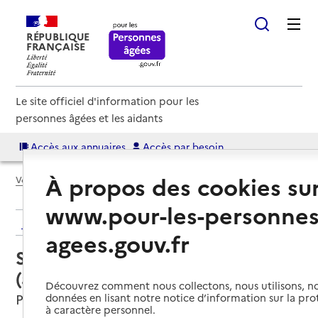
RÉPUBLIQUE
FRANÇAISE
Le site officiel d'information pour les
personnes âgées et les aidants
Accès aux annuaires
Accès par besoin
À propos des cookies su
Voir le fil d’Ariane
www.pour-les-personnes
Retour aux résultats de l'annuaire
agees.gouv.fr
Service autonomie à domicile
(aide) – Essentiel et domicile
Découvrez comment nous collectons, nous utilisons, no
Pornichet, LOIRE-ATLANTIQUE
données en lisant notre notice d’information sur la pr
à caractère personnel.