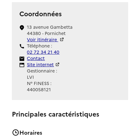
Coordonnées
13 avenue Gambetta
44380 - Pornichet
Voir itinéraire
Téléphone :
02 72 34 21 40
Contact
Contact
Site Internet
Site internet
Gestionnaire :
LVI
N° FINESS :
440058121
Principales caractéristiques
Horaires