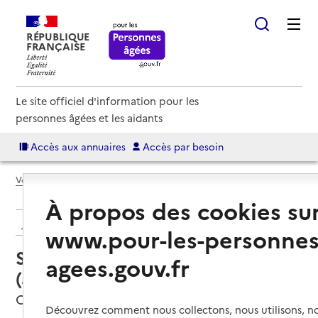
RÉPUBLIQUE
FRANÇAISE
Le site officiel d'information pour les
personnes âgées et les aidants
Accès aux annuaires
Accès par besoin
Voir le fil d’Ariane
À propos des cookies su
Retour aux résultats de l'annuaire
www.pour-les-personnes
Service autonomie à domicile
agees.gouv.fr
(aide) – Titi services
Orvault, LOIRE-ATLANTIQUE
Découvrez comment nous collectons, nous utilisons, no