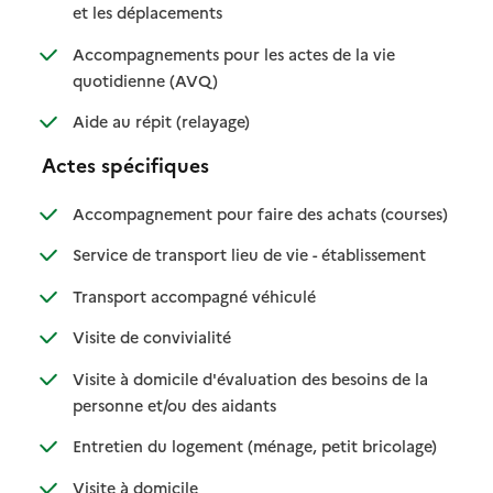
: disponible
: non disponible
et les déplacements
Accompagnements pour les actes de la vie
: disponible
: non disponible
quotidienne (AVQ)
: disponible
: non disponible
Aide au répit (relayage)
Actes spécifiques
: disponib
: non disp
Accompagnement pour faire des achats (courses)
: disponible
: non disponi
Service de transport lieu de vie - établissement
: disponible
: non disponible
Transport accompagné véhiculé
: disponible
: non disponible
Visite de convivialité
Visite à domicile d'évaluation des besoins de la
: disponible
: non disponible
personne et/ou des aidants
: disponible
: non dispo
Entretien du logement (ménage, petit bricolage)
: disponible
: non disponible
Visite à domicile