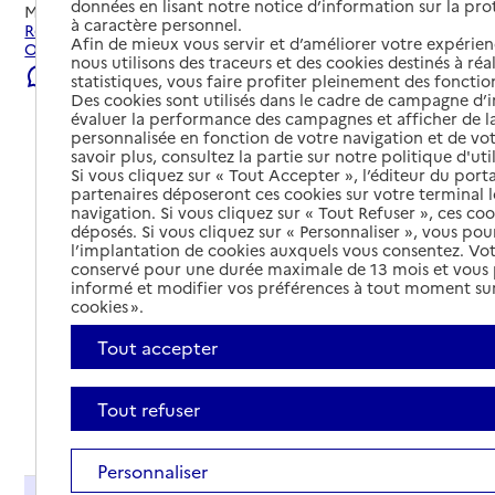
données en lisant notre notice d’information sur la pr
Mis à jour le
08/08/2026
à caractère personnel.
Rechercher les établissements et services autour de
Afin de mieux vous servir et d’améliorer votre expérienc
Orvault.
nous utilisons des traceurs et des cookies destinés à réal
Signaler une erreur
statistiques, vous faire profiter pleinement des fonction
Des cookies sont utilisés dans le cadre de campagne d
évaluer la performance des campagnes et afficher de la
personnalisée en fonction de votre navigation et de vot
savoir plus, consultez la partie sur notre politique d'uti
Si vous cliquez sur « Tout Accepter », l’éditeur du porta
partenaires déposeront ces cookies sur votre terminal l
navigation. Si vous cliquez sur « Tout Refuser », ces co
déposés. Si vous cliquez sur « Personnaliser », vous pou
l’implantation de cookies auxquels vous consentez. Vot
conservé pour une durée maximale de 13 mois et vous
informé et modifier vos préférences à tout moment sur
cookies ».
Tout accepter
Tout refuser
Tout déplier
Personnaliser