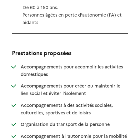
De 60 à 150 ans.
Personnes âgées en perte d'autonomie (PA) et
aidants
Prestations proposées
Accompagnements pour accomplir les activités
: disponible
: non disponible
domestiques
Accompagnements pour créer ou maintenir le
: disponible
: non disponible
lien social et éviter l'isolement
Accompagnements à des activités sociales,
: disponible
: non disponible
culturelles, sportives et de loisirs
: disponible
: non disponible
Organisation du transport de la personne
Accompagnement à l'autonomie pour la mobilité