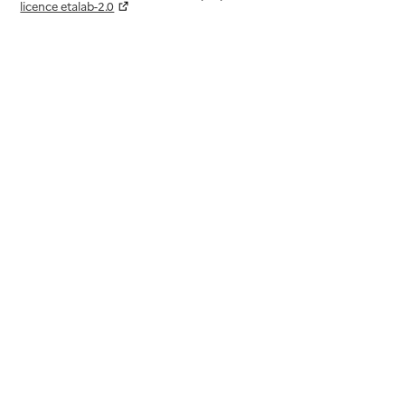
licence etalab-2.0
Paramètres sur le choix des cookies