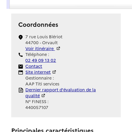
Présentation
Coordonnées
7 rue Louis Blériot
44700 - Orvault
Voir itinéraire
Téléphone :
02 49 09 13 02
Contact
Contact
Site Internet
Site internet
Gestionnaire :
AAP Titi services
Rapport HAS
Dernier rapport d'évaluation de la
qualité
N° FINESS :
440057107
Principales caractéristiques