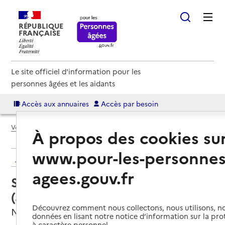
RÉPUBLIQUE
FRANÇAISE
Le site officiel d'information pour les
personnes âgées et les aidants
Accès aux annuaires
Accès par besoin
Voir le fil d’Ariane
À propos des cookies su
www.pour-les-personnes
Retour aux résultats de l'annuaire
agees.gouv.fr
Service autonomie à domicile
(aide) – ADAR 44
Découvrez comment nous collectons, nous utilisons, no
Nozay, LOIRE-ATLANTIQUE
données en lisant notre notice d’information sur la pr
à caractère personnel.