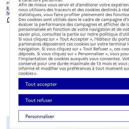
Mis à jour le
08/08/2026
Afin de mieux vous servir et d’améliorer votre expérienc
Rechercher les établissements et services autour de
nous utilisons des traceurs et des cookies destinés à réal
Nozay.
statistiques, vous faire profiter pleinement des fonction
Des cookies sont utilisés dans le cadre de campagne d
Signaler une erreur
évaluer la performance des campagnes et afficher de la
personnalisée en fonction de votre navigation et de vot
savoir plus, consultez la partie sur notre politique d'uti
Si vous cliquez sur « Tout Accepter », l’éditeur du porta
partenaires déposeront ces cookies sur votre terminal l
navigation. Si vous cliquez sur « Tout Refuser », ces co
déposés. Si vous cliquez sur « Personnaliser », vous pou
l’implantation de cookies auxquels vous consentez. Vot
conservé pour une durée maximale de 13 mois et vous
informé et modifier vos préférences à tout moment sur
cookies ».
Tout accepter
Tout refuser
Tout déplier
Personnaliser
Présentation