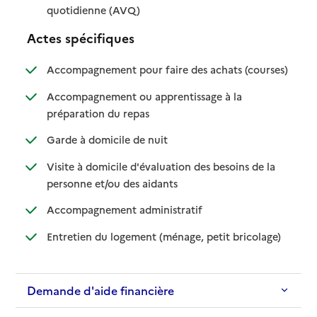
: disponible
: non disponible
quotidienne (AVQ)
Actes spécifiques
: disponib
: non disp
Accompagnement pour faire des achats (courses)
Accompagnement ou apprentissage à la
: disponible
: non disponible
préparation du repas
: disponible
: non disponible
Garde à domicile de nuit
Visite à domicile d'évaluation des besoins de la
: disponible
: non disponible
personne et/ou des aidants
: disponible
: non disponible
Accompagnement administratif
: disponible
: non dispo
Entretien du logement (ménage, petit bricolage)
Demande d'aide financière