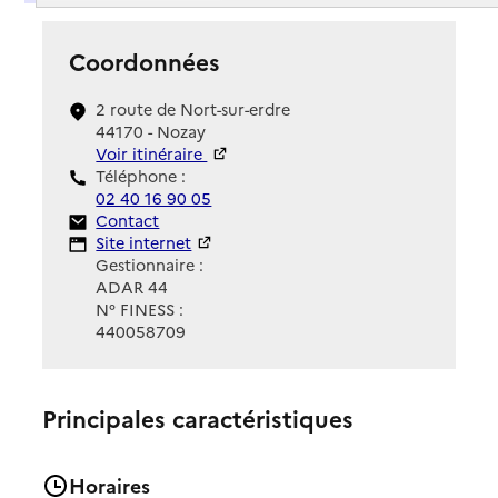
Coordonnées
2 route de Nort-sur-erdre
44170 - Nozay
Voir itinéraire
Téléphone :
02 40 16 90 05
Contact
Contact
Site Internet
Site internet
Gestionnaire :
ADAR 44
N° FINESS :
440058709
Principales caractéristiques
Horaires