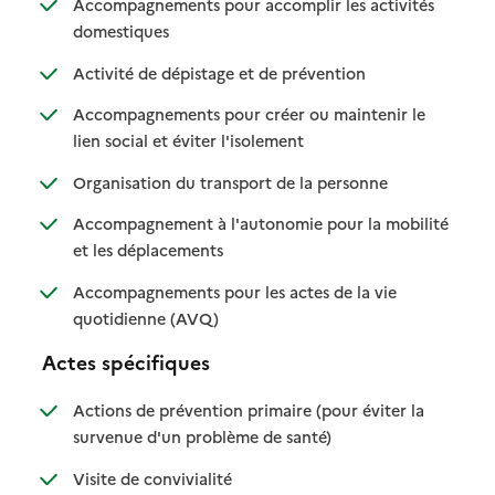
Accompagnements pour accomplir les activités
: disponible
: non disponible
domestiques
: disponible
: non disponible
Activité de dépistage et de prévention
Accompagnements pour créer ou maintenir le
: disponible
: non disponible
lien social et éviter l'isolement
: disponible
: non disponible
Organisation du transport de la personne
Accompagnement à l'autonomie pour la mobilité
: disponible
: non disponible
et les déplacements
Accompagnements pour les actes de la vie
: disponible
: non disponible
quotidienne (AVQ)
Actes spécifiques
Actions de prévention primaire (pour éviter la
: disponible
: non disponible
survenue d'un problème de santé)
: disponible
: non disponible
Visite de convivialité