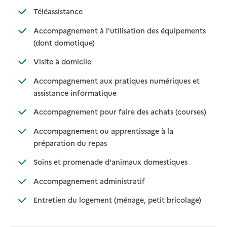
: disponible
: non disponible
Téléassistance
Accompagnement à l'utilisation des équipements
: disponible
: non disponible
(dont domotique)
: disponible
: non disponible
Visite à domicile
Accompagnement aux pratiques numériques et
: disponible
: non disponible
assistance informatique
: disponib
: non disp
Accompagnement pour faire des achats (courses)
Accompagnement ou apprentissage à la
: disponible
: non disponible
préparation du repas
: disponible
: non disponibl
Soins et promenade d'animaux domestiques
: disponible
: non disponible
Accompagnement administratif
: disponible
: non dispo
Entretien du logement (ménage, petit bricolage)