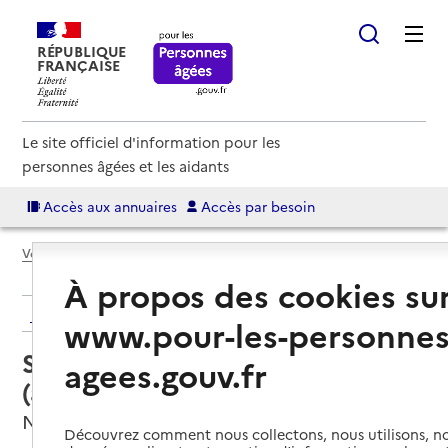
RÉPUBLIQUE
FRANÇAISE
Le site officiel d'information pour les
personnes âgées et les aidants
Accès aux annuaires
Accès par besoin
Voir le fil d’Ariane
À propos des cookies su
Retour aux résultats de l'annuaire
www.pour-les-personnes
Service autonomie à domicile
agees.gouv.fr
(aide) – Vivre Adom
Nantes, LOIRE-ATLANTIQUE
Découvrez comment nous collectons, nous utilisons, no