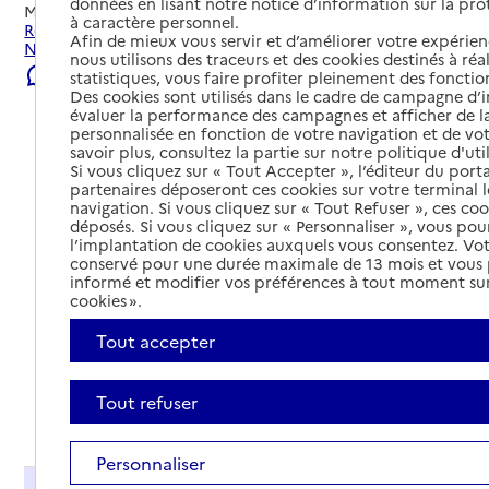
données en lisant notre notice d’information sur la pr
Mis à jour le
08/08/2026
à caractère personnel.
Rechercher les établissements et services autour de
Afin de mieux vous servir et d’améliorer votre expérienc
Nantes.
nous utilisons des traceurs et des cookies destinés à réal
Signaler une erreur
statistiques, vous faire profiter pleinement des fonction
Des cookies sont utilisés dans le cadre de campagne d
évaluer la performance des campagnes et afficher de la
personnalisée en fonction de votre navigation et de vot
savoir plus, consultez la partie sur notre politique d'uti
Si vous cliquez sur « Tout Accepter », l’éditeur du porta
partenaires déposeront ces cookies sur votre terminal l
navigation. Si vous cliquez sur « Tout Refuser », ces co
déposés. Si vous cliquez sur « Personnaliser », vous pou
l’implantation de cookies auxquels vous consentez. Vot
conservé pour une durée maximale de 13 mois et vous
informé et modifier vos préférences à tout moment sur
cookies ».
Tout accepter
Tout refuser
Tout déplier
Personnaliser