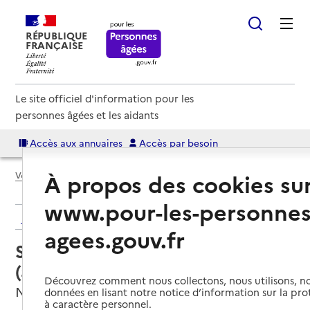
RÉPUBLIQUE
FRANÇAISE
Le site officiel d'information pour les
personnes âgées et les aidants
Accès aux annuaires
Accès par besoin
À propos des cookies su
Voir le fil d’Ariane
www.pour-les-personnes
Retour aux résultats de l'annuaire
agees.gouv.fr
Service autonomie à domicile
(aide) – Ô Services 44
Découvrez comment nous collectons, nous utilisons, no
Nantes, LOIRE-ATLANTIQUE
données en lisant notre notice d’information sur la pr
à caractère personnel.