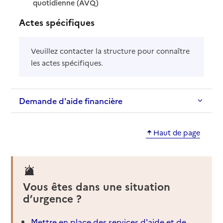
: disponible
: non disponible
quotidienne (AVQ)
Actes spécifiques
Veuillez contacter la structure pour connaître
les actes spécifiques.
Demande d'aide financière
Haut de page
Vous êtes dans une situation
d’urgence ?
Mettre en place des services d'aide et de