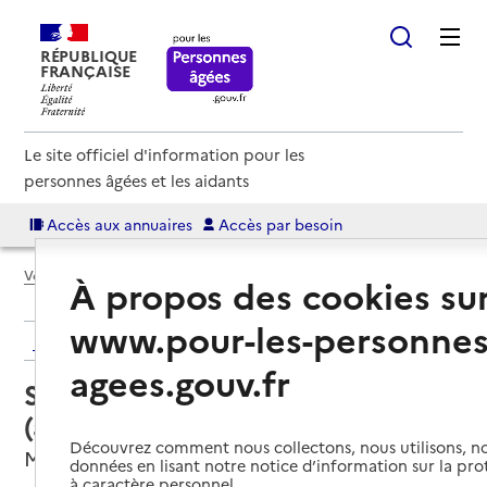
RÉPUBLIQUE
FRANÇAISE
Le site officiel d'information pour les
personnes âgées et les aidants
Accès aux annuaires
Accès par besoin
Voir le fil d’Ariane
À propos des cookies su
www.pour-les-personnes
Retour aux résultats de l'annuaire
agees.gouv.fr
Service autonomie à domicile
(aide) – Bien dans sa maison
Découvrez comment nous collectons, nous utilisons, no
Machecoul-Saint-Même, LOIRE-ATLANTIQUE
données en lisant notre notice d’information sur la pr
à caractère personnel.