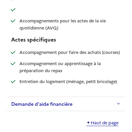
: disponible
: non disponible
Accompagnements pour les actes de la vie
: disponible
: non disponible
quotidienne (AVQ)
Actes spécifiques
: disponib
: non disp
Accompagnement pour faire des achats (courses)
Accompagnement ou apprentissage à la
: disponible
: non disponible
préparation du repas
: disponible
: non dispo
Entretien du logement (ménage, petit bricolage)
Demande d'aide financière
Haut de page