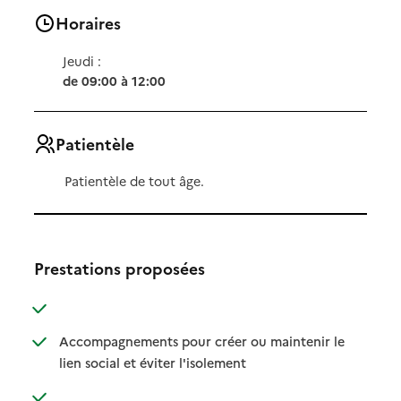
Horaires
Jeudi :
de 09:00 à 12:00
Patientèle
Patientèle de tout âge.
Prestations proposées
: disponible
: non disponible
Accompagnements pour créer ou maintenir le
: disponible
: non disponible
lien social et éviter l'isolement
: disponible
: non disponible