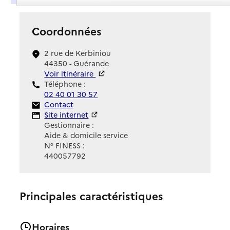
Coordonnées
2 rue de Kerbiniou
44350 - Guérande
Voir itinéraire
Téléphone :
02 40 01 30 57
Contact
Contact
Site Internet
Site internet
Gestionnaire :
Aide & domicile service
N° FINESS :
440057792
Principales caractéristiques
Horaires