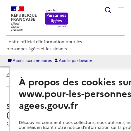
RÉPUBLIQUE
FRANÇAISE
Le site officiel d'information pour les
personnes âgées et les aidants
Accès aux annuaires
Accès par besoin
Voir le fil d’Ariane
À propos des cookies su
www.pour-les-personnes
Retour aux résultats de l'annuaire
agees.gouv.fr
Service autonomie à domicile
(aide) – APEF Services
Découvrez comment nous collectons, nous utilisons, no
Guérande, LOIRE-ATLANTIQUE
données en lisant notre notice d’information sur la pr