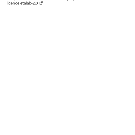
licence etalab-2.0
Paramètres sur le choix des cookies