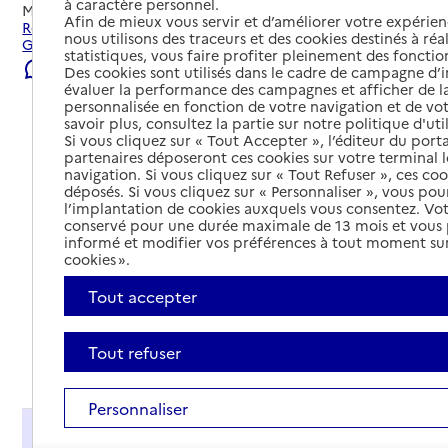
à caractère personnel.
Mis à jour le
08/08/2026
Afin de mieux vous servir et d’améliorer votre expérienc
Rechercher les établissements et services autour de
nous utilisons des traceurs et des cookies destinés à réal
Guérande.
statistiques, vous faire profiter pleinement des fonction
Signaler une erreur
Des cookies sont utilisés dans le cadre de campagne d
évaluer la performance des campagnes et afficher de la
personnalisée en fonction de votre navigation et de vot
savoir plus, consultez la partie sur notre politique d'uti
Si vous cliquez sur « Tout Accepter », l’éditeur du porta
partenaires déposeront ces cookies sur votre terminal l
navigation. Si vous cliquez sur « Tout Refuser », ces co
déposés. Si vous cliquez sur « Personnaliser », vous pou
l’implantation de cookies auxquels vous consentez. Vot
conservé pour une durée maximale de 13 mois et vous
informé et modifier vos préférences à tout moment sur
cookies ».
Tout accepter
Tout refuser
Tout déplier
Personnaliser
Présentation