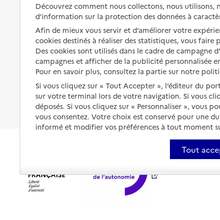
Solutions d'accueil temporaire
Découvrez comment nous collectons, nous utilisons, no
santé
d’information sur la protection des données à caractè
Partager son logement
Organiser à l'avance sa propre
Afin de mieux vous servir et d’améliorer votre expérien
protection
Vivre à domicile avec une
cookies destinés à réaliser des statistiques, vous faire
maladie ou un handicap
Des cookies sont utilisés dans le cadre de campagne 
Les mesures de protection
campagnes et afficher de la publicité personnalisée en
Être hospitalisé
Pour en savoir plus, consultez la partie sur notre polit
Les obligations de la famille
Fin de vie à domicile
Si vous cliquez sur « Tout Accepter », l’éditeur du por
À qui s’adresser ?
sur votre terminal lors de votre navigation. Si vous cl
déposés. Si vous cliquez sur « Personnaliser », vous p
Les politiques du grand âge
vous consentez. Votre choix est conservé pour une d
informé et modifier vos préférences à tout moment sur
Tout acce