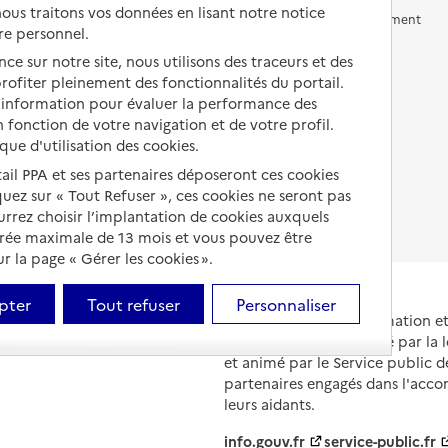
us traitons vos données en lisant notre notice
Vivre en accueil familial
Prévention, accompagnement
re personnel.
et soins
Autres solutions de logement
ce sur notre site, nous utilisons des traceurs et des
Comprendre les prix en
 profiter pleinement des fonctionnalités du portail.
EHPAD
d’information pour évaluer la performance des
 fonction de votre navigation et de votre profil.
Droits en EHPAD
ique d'utilisation des cookies.
Fin de vie en EHPAD
tail PPA et ses partenaires déposeront ces cookies
iquez sur « Tout Refuser », ces cookies ne seront pas
ourrez choisir l’implantation de cookies auxquels
urée maximale de 13 mois et vous pouvez être
 la page « Gérer les cookies ».
pter
Tout refuser
Personnaliser
Portail national d'information 
et de leurs proches, créé par la l
et animé par le Service public 
partenaires engagés dans l'acc
leurs aidants.
info.gouv.fr
service-public.fr