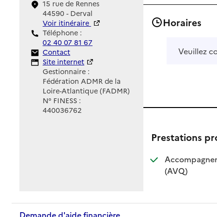
15 rue de Rennes
44590 - Derval
Horaires
Voir itinéraire
Téléphone :
02 40 07 81 67
Veuillez c
Contact
Contact
Site Internet
Site internet
Gestionnaire :
Fédération ADMR de la
Loire-Atlantique (FADMR)
N° FINESS :
440036762
Prestations p
Accompagnemen
: disponible
: non dispo
(AVQ)
Demande d'aide financière