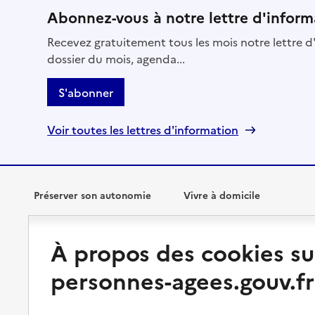
Abonnez-vous à notre lettre d'inform
Recevez gratuitement tous les mois notre lettre d'
dossier du mois, agenda...
S'abonner
Voir toutes les lettres d'information
Préserver son autonomie
Vivre à domicile
Perte d'autonomie : évaluation
Bénéficier d'aide à domicile
À propos des cookies su
et droits
Bénéficier de soins à domicile
personnes-agees.gouv.fr
Aménager son logement et
s'équiper
Aides financières
Préserver son autonomie et sa