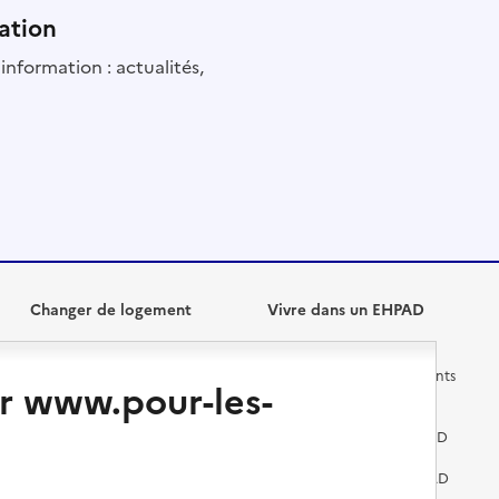
ation
information : actualités,
Changer de logement
Vivre dans un EHPAD
Les questions à se poser
Les différents établissements
r www.pour-les-
médicalisés
Vivre dans une résidence avec
services pour seniors
Préparer l'entrée en EHPAD
Vivre chez un proche
Aides financières en EHPAD