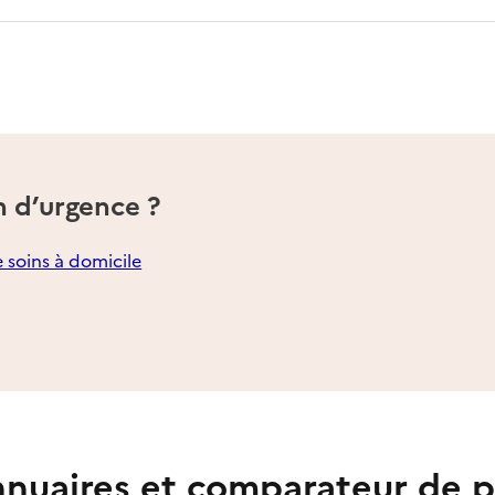
n d’urgence ?
e soins à domicile
nuaires et comparateur de p