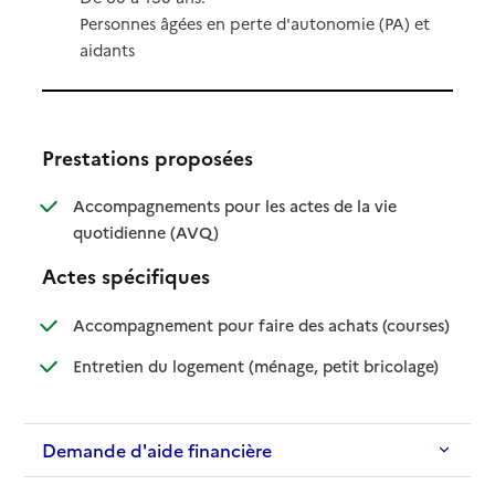
Personnes âgées en perte d'autonomie (PA) et
aidants
Prestations proposées
Accompagnements pour les actes de la vie
: disponible
: non disponible
quotidienne (AVQ)
Actes spécifiques
: disponib
: non disp
Accompagnement pour faire des achats (courses)
: disponible
: non dispo
Entretien du logement (ménage, petit bricolage)
Demande d'aide financière