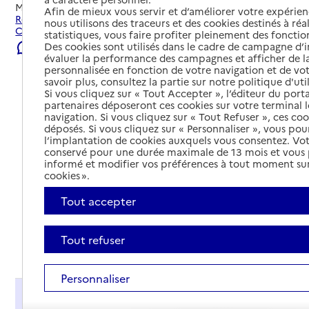
Mis à jour le
04/08/2026
Afin de mieux vous servir et d’améliorer votre expérienc
Rechercher les établissements et services autour de
nous utilisons des traceurs et des cookies destinés à réal
Clisson.
statistiques, vous faire profiter pleinement des fonction
Des cookies sont utilisés dans le cadre de campagne d
Signaler une erreur
évaluer la performance des campagnes et afficher de la
personnalisée en fonction de votre navigation et de vot
savoir plus, consultez la partie sur notre politique d'uti
Si vous cliquez sur « Tout Accepter », l’éditeur du porta
partenaires déposeront ces cookies sur votre terminal l
navigation. Si vous cliquez sur « Tout Refuser », ces co
déposés. Si vous cliquez sur « Personnaliser », vous pou
l’implantation de cookies auxquels vous consentez. Vot
conservé pour une durée maximale de 13 mois et vous
informé et modifier vos préférences à tout moment sur
cookies ».
Tout accepter
Tout refuser
Tout déplier
Personnaliser
Présentation