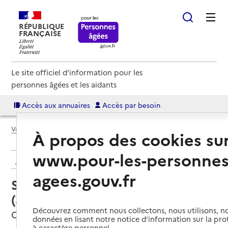
RÉPUBLIQUE
FRANÇAISE
Le site officiel d'information pour les
personnes âgées et les aidants
Accès aux annuaires
Accès par besoin
Voir le fil d’Ariane
À propos des cookies su
www.pour-les-personnes
Retour aux résultats de l'annuaire
agees.gouv.fr
Service autonomie à domicile
(aide) – Services du CCAS
Découvrez comment nous collectons, nous utilisons, no
Clisson, LOIRE-ATLANTIQUE
données en lisant notre notice d’information sur la pr
à caractère personnel.