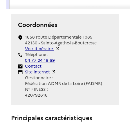
Présentation
Coordonnées
1658 route Départementale 1089
42130 - Sainte-Agathe-la-Bouteresse
Voir itinéraire
Téléphone :
04 77 24 19 69
Contact
Contact
Site Internet
Site internet
Gestionnaire :
Fédération ADMR de la Loire (FADMR)
N° FINESS :
420792616
Principales caractéristiques