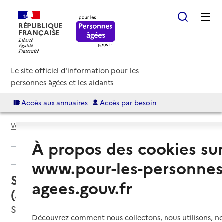
RÉPUBLIQUE
FRANÇAISE
Le site officiel d'information pour les
personnes âgées et les aidants
Accès aux annuaires
Accès par besoin
Voir le fil d’Ariane
À propos des cookies su
Retour aux résultats de l'annuaire
www.pour-les-personnes
Service autonomie à domicile
agees.gouv.fr
(aide) – Services ADMR
Sainte-Agathe-la-Bouteresse, LOIRE
Découvrez comment nous collectons, nous utilisons, no