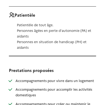
Patientèle
Patientèle de tout âge.
Personnes âgées en perte d'autonomie (PA) et
aidants
Personnes en situation de handicap (PH) et
aidants
Prestations proposées
: disponibl
: non dispo
Accompagnements pour vivre dans un logement
Accompagnements pour accomplir les activités
: disponible
: non disponible
domestiques
Accompagnements pour créer ou maintenir le