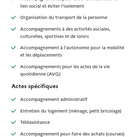
: disponible
: non disponible
lien social et éviter l'isolement
: disponible
: non disponible
Organisation du transport de la personne
Accompagnements à des activités sociales,
: disponible
: non disponible
culturelles, sportives et de loisirs
Accompagnement à l'autonomie pour la mobilité
: disponible
: non disponible
et les déplacements
Accompagnements pour les actes de la vie
: disponible
: non disponible
quotidienne (AVQ)
Actes spécifiques
: disponible
: non disponible
Accompagnement administratif
: disponible
: non dispo
Entretien du logement (ménage, petit bricolage)
: disponible
: non disponible
Téléassistance
: disponib
: non disp
Accompagnement pour faire des achats (courses)