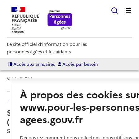
RÉPUBLIQUE
FRANÇAISE
Le site officiel d'information pour les
personnes âgées et les aidants
Accès aux annuaires
Accès par besoin
Voir le fil d’Ariane
À propos des cookies su
Retour aux résultats de l'annuaire
www.pour-les-personnes
Service autonomie à domicile
agees.gouv.fr
(aide) – Services ADMR
Saint-Just-en-Chevalet, LOIRE
Découvrez comment nous collectons, nous utilisons, no