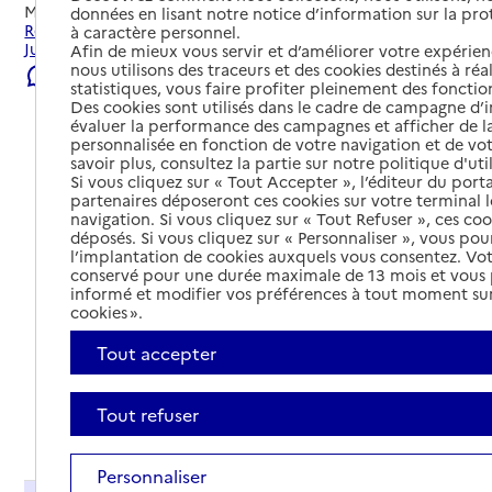
Mis à jour le
04/08/2026
données en lisant notre notice d’information sur la pr
Rechercher les établissements et services autour de Saint-
à caractère personnel.
Just-en-Chevalet.
Afin de mieux vous servir et d’améliorer votre expérienc
nous utilisons des traceurs et des cookies destinés à réal
Signaler une erreur
statistiques, vous faire profiter pleinement des fonction
Des cookies sont utilisés dans le cadre de campagne d
évaluer la performance des campagnes et afficher de la
personnalisée en fonction de votre navigation et de vot
savoir plus, consultez la partie sur notre politique d'uti
Si vous cliquez sur « Tout Accepter », l’éditeur du porta
partenaires déposeront ces cookies sur votre terminal l
navigation. Si vous cliquez sur « Tout Refuser », ces co
déposés. Si vous cliquez sur « Personnaliser », vous pou
l’implantation de cookies auxquels vous consentez. Vot
conservé pour une durée maximale de 13 mois et vous
informé et modifier vos préférences à tout moment sur
cookies ».
Tout accepter
Tout refuser
Tout déplier
Personnaliser