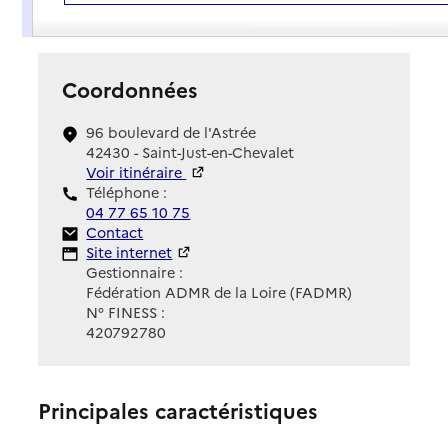
Présentation
Coordonnées
96 boulevard de l'Astrée
42430 - Saint-Just-en-Chevalet
Voir itinéraire
Téléphone :
04 77 65 10 75
Contact
Contact
Site Internet
Site internet
Gestionnaire :
Fédération ADMR de la Loire (FADMR)
N° FINESS :
420792780
Principales caractéristiques