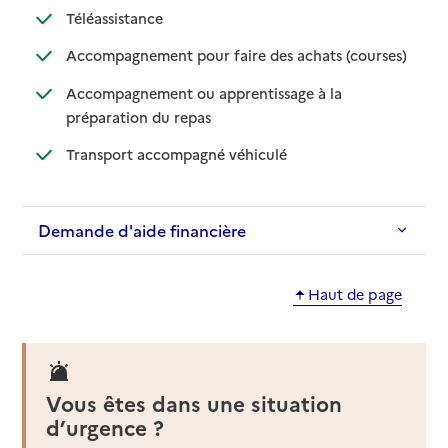
: disponible
: non disponible
Téléassistance
: disponib
: non disp
Accompagnement pour faire des achats (courses)
Accompagnement ou apprentissage à la
: disponible
: non disponible
préparation du repas
: disponible
: non disponible
Transport accompagné véhiculé
Demande d'aide financière
Haut de page
Vous êtes dans une situation
d’urgence ?