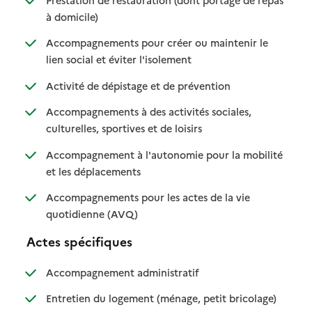
: disponible
: non disponible
à domicile)
Accompagnements pour créer ou maintenir le
: disponible
: non disponible
lien social et éviter l'isolement
: disponible
: non disponible
Activité de dépistage et de prévention
Accompagnements à des activités sociales,
: disponible
: non disponible
culturelles, sportives et de loisirs
Accompagnement à l'autonomie pour la mobilité
: disponible
: non disponible
et les déplacements
Accompagnements pour les actes de la vie
: disponible
: non disponible
quotidienne (AVQ)
Actes spécifiques
: disponible
: non disponible
Accompagnement administratif
: disponible
: non dispo
Entretien du logement (ménage, petit bricolage)