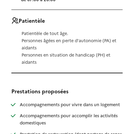
Patientèle
Patientèle de tout âge.
Personnes âgées en perte d'autonomie (PA) et
aidants
Personnes en situation de handicap (PH) et
aidants
Prestations proposées
: disponibl
: non dispo
Accompagnements pour vivre dans un logement
Accompagnements pour accomplir les activités
: disponible
: non disponible
domestiques
Prestation de restauration (dont portage de repas