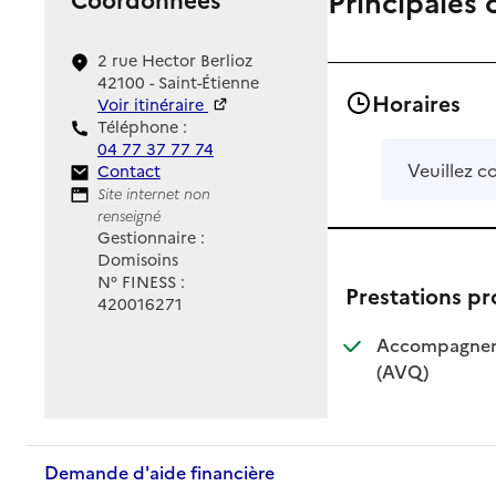
Principales 
2 rue Hector Berlioz
42100 - Saint-Étienne
Horaires
Voir itinéraire
Téléphone :
04 77 37 77 74
Veuillez c
Contact
Contact
Site Internet
Site internet non
renseigné
Gestionnaire :
Domisoins
N° FINESS :
Prestations p
420016271
Accompagnemen
: disponible
: non dispo
(AVQ)
Demande d'aide financière