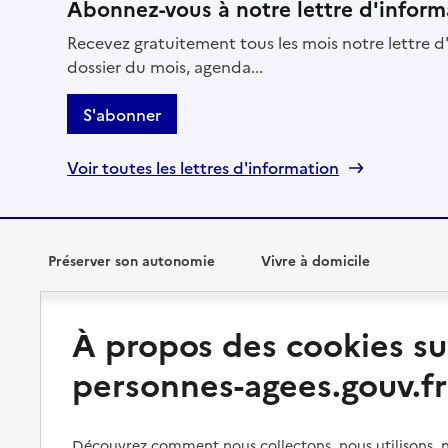
Abonnez-vous à notre lettre d'inform
Recevez gratuitement tous les mois notre lettre d'
dossier du mois, agenda...
S'abonner
Voir toutes les lettres d'information
Préserver son autonomie
Vivre à domicile
Perte d'autonomie : évaluation
Bénéficier d'aide à domicile
À propos des cookies su
et droits
Bénéficier de soins à domicile
personnes-agees.gouv.fr
Aménager son logement et
s'équiper
Aides financières
Préserver son autonomie et sa
Solutions d'accueil temporaire
Découvrez comment nous collectons, nous utilisons, no
santé