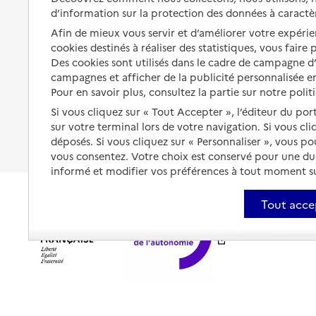
d’information sur la protection des données à caractè
Partager son logement
Organiser à l'avance sa propre
Afin de mieux vous servir et d’améliorer votre expérien
protection
Vivre à domicile avec une
cookies destinés à réaliser des statistiques, vous faire
maladie ou un handicap
Des cookies sont utilisés dans le cadre de campagne 
Les mesures de protection
campagnes et afficher de la publicité personnalisée en
Être hospitalisé
Les obligations de la famille
Pour en savoir plus, consultez la partie sur notre polit
Fin de vie à domicile
Si vous cliquez sur « Tout Accepter », l’éditeur du por
À qui s’adresser ?
sur votre terminal lors de votre navigation. Si vous cl
déposés. Si vous cliquez sur « Personnaliser », vous p
Les politiques du grand âge
vous consentez. Votre choix est conservé pour une d
informé et modifier vos préférences à tout moment sur
Tout acce