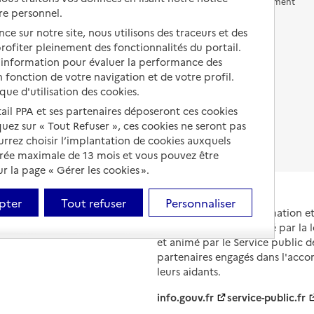
Vivre en accueil familial
Prévention, accompagnement
re personnel.
et soins
Autres solutions de logement
ce sur notre site, nous utilisons des traceurs et des
Comprendre les prix en
 profiter pleinement des fonctionnalités du portail.
EHPAD
d’information pour évaluer la performance des
 fonction de votre navigation et de votre profil.
Droits en EHPAD
ique d'utilisation des cookies.
Fin de vie en EHPAD
tail PPA et ses partenaires déposeront ces cookies
iquez sur « Tout Refuser », ces cookies ne seront pas
ourrez choisir l’implantation de cookies auxquels
urée maximale de 13 mois et vous pouvez être
 la page « Gérer les cookies ».
pter
Tout refuser
Personnaliser
Portail national d'information 
et de leurs proches, créé par la l
et animé par le Service public 
partenaires engagés dans l'acc
leurs aidants.
info.gouv.fr
service-public.fr