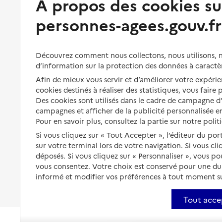
À propos des cookies su
personnes-agees.gouv.fr
Perte d'autonomie : évaluation
Bénéficier d'aide à domicile
et droits
Bénéficier de soins à domicile
Aménager son logement et
Découvrez comment nous collectons, nous utilisons, no
s'équiper
Aides financières
d’information sur la protection des données à caractè
Préserver son autonomie et sa
Solutions d'accueil temporaire
Afin de mieux vous servir et d’améliorer votre expérien
santé
cookies destinés à réaliser des statistiques, vous faire
Partager son logement
Des cookies sont utilisés dans le cadre de campagne 
Organiser à l'avance sa propre
campagnes et afficher de la publicité personnalisée en
protection
Vivre à domicile avec une
Pour en savoir plus, consultez la partie sur notre polit
maladie ou un handicap
Les mesures de protection
Si vous cliquez sur « Tout Accepter », l’éditeur du por
Être hospitalisé
sur votre terminal lors de votre navigation. Si vous cl
Les obligations de la famille
déposés. Si vous cliquez sur « Personnaliser », vous p
Fin de vie à domicile
vous consentez. Votre choix est conservé pour une d
À qui s’adresser ?
informé et modifier vos préférences à tout moment sur
Les politiques du grand âge
Tout acce