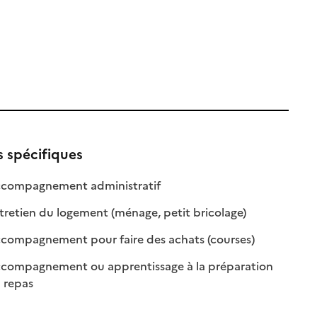
s spécifiques
: disponible
: non disponible
compagnement administratif
le
: disponible
: non disponible
retien du logement (ménage, petit bricolage)
: disponible
: non disponibl
compagnement pour faire des achats (courses)
compagnement ou apprentissage à la préparation
: disponible
: non disponible
 repas