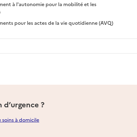
t à l'autonomie pour la mobilité et les
sponible
on disponible
s
: disponible
: non disponi
ts pour les actes de la vie quotidienne (AVQ)
n d’urgence ?
e soins à domicile