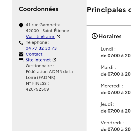
Principales 
Coordonnées
41 rue Gambetta
42000 - Saint-Étienne
Horaires
Voir itinéraire
Téléphone :
04 77 32 30 73
Lundi :
Contact
Contact
de 07:00 à 20
Site Internet
Site internet
Gestionnaire :
Mardi :
Fédération ADMR de la
de 07:00 à 20
Loire (FADMR)
N° FINESS :
Mercredi :
420792509
de 07:00 à 20
Jeudi :
de 07:00 à 20
Vendredi :
de 07:00 à 20