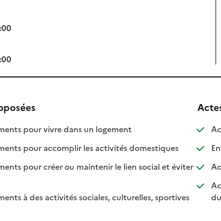
:00
:00
roposées
Acte
: disponible
: non disponible
nts pour vivre dans un logement
Ac
: disponible
: non disponib
ts pour accomplir les activités domestiques
Ent
s pour créer ou maintenir le lien social et éviter
Ac
nible
isponible
Ac
s à des activités sociales, culturelles, sportives
du
nible
disponible