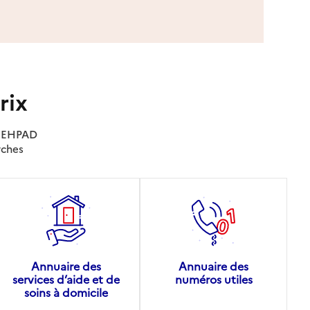
rix
es EHPAD
rches
Annuaire des
Annuaire des
services d’aide et de
numéros utiles
soins à domicile