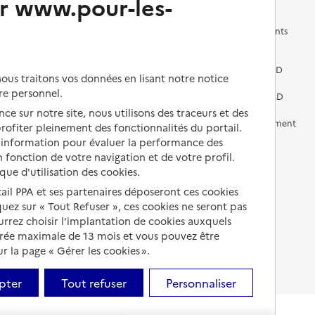
r www.pour-les-
Les questions à se poser
Les différents établissements
médicalisés
Vivre dans une résidence avec
services pour seniors
Préparer l'entrée en EHPAD
us traitons vos données en lisant notre notice
re personnel.
Vivre chez un proche
Aides financières en EHPAD
ce sur notre site, nous utilisons des traceurs et des
Vivre en accueil familial
Prévention, accompagnement
 profiter pleinement des fonctionnalités du portail.
et soins
d’information pour évaluer la performance des
Autres solutions de logement
 fonction de votre navigation et de votre profil.
Comprendre les prix en
ique d'utilisation des cookies.
EHPAD
tail PPA et ses partenaires déposeront ces cookies
Droits en EHPAD
iquez sur « Tout Refuser », ces cookies ne seront pas
ourrez choisir l’implantation de cookies auxquels
Fin de vie en EHPAD
urée maximale de 13 mois et vous pouvez être
 la page « Gérer les cookies ».
pter
Tout refuser
Personnaliser