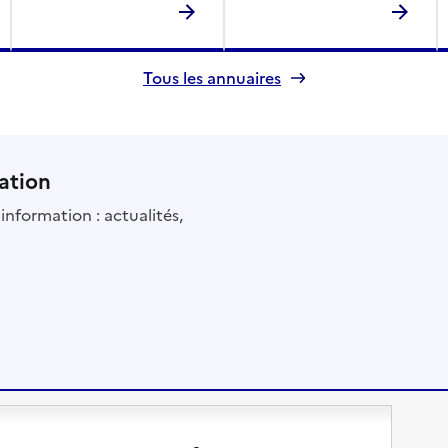
Tous les annuaires
ation
information : actualités,
Changer de logement
Vivre dans un EHPAD