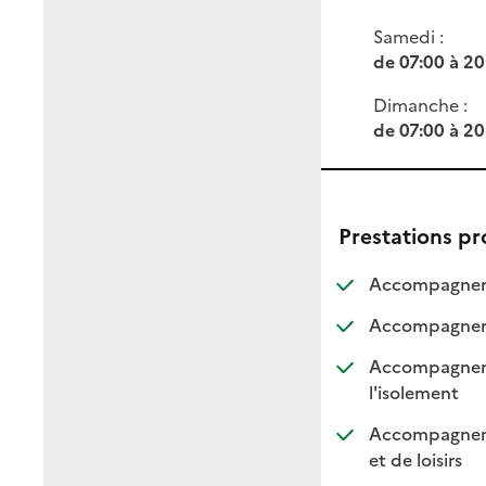
Samedi :
de 07:00 à 20
Dimanche :
de 07:00 à 20
Prestations p
Accompagneme
Accompagnemen
Accompagnement
: dispo
: non d
l'isolement
Accompagnement
: dispo
: non 
et de loisirs