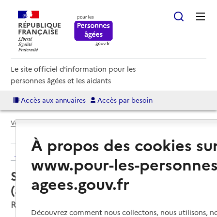
RÉPUBLIQUE
FRANÇAISE
Le site officiel d'information pour les
personnes âgées et les aidants
Accès aux annuaires
Accès par besoin
Voir le fil d’Ariane
À propos des cookies su
Retour aux résultats de l'annuaire
www.pour-les-personnes
Service autonomie à domicile
agees.gouv.fr
(aide) – Arsef
Roche-la-Molière, LOIRE
Découvrez comment nous collectons, nous utilisons, no