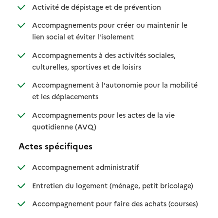
: disponible
: non disponible
Activité de dépistage et de prévention
Accompagnements pour créer ou maintenir le
: disponible
: non disponible
lien social et éviter l'isolement
Accompagnements à des activités sociales,
: disponible
: non disponible
culturelles, sportives et de loisirs
Accompagnement à l'autonomie pour la mobilité
: disponible
: non disponible
et les déplacements
Accompagnements pour les actes de la vie
: disponible
: non disponible
quotidienne (AVQ)
Actes spécifiques
: disponible
: non disponible
Accompagnement administratif
: disponible
: non dispo
Entretien du logement (ménage, petit bricolage)
: disponib
: non disp
Accompagnement pour faire des achats (courses)