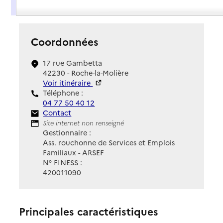
Présentation
Coordonnées
17 rue Gambetta
42230 - Roche-la-Molière
Voir itinéraire
Téléphone :
04 77 50 40 12
Contact
Contact
Site Internet
Site internet non renseigné
Gestionnaire :
Ass. rouchonne de Services et Emplois
Familiaux - ARSEF
N° FINESS :
420011090
Principales caractéristiques