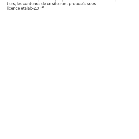
tiers, les contenus de ce site sont proposés sous
licence etalab-2.0
Paramètres sur le choix des cookies