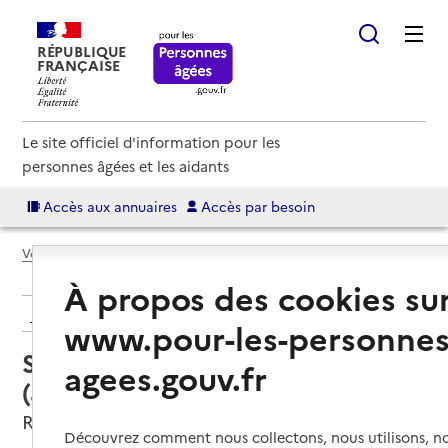
RÉPUBLIQUE
FRANÇAISE
Le site officiel d'information pour les
personnes âgées et les aidants
Accès aux annuaires
Accès par besoin
Voir le fil d’Ariane
À propos des cookies su
Retour aux résultats de l'annuaire
www.pour-les-personnes
Service autonomie à domicile
agees.gouv.fr
(aide) – Services ADMR
Renaison, LOIRE
Découvrez comment nous collectons, nous utilisons, no