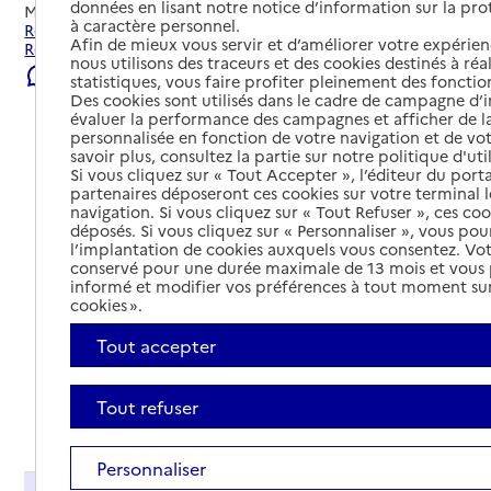
données en lisant notre notice d’information sur la pr
Mis à jour le
23/07/2026
à caractère personnel.
Rechercher les établissements et services autour de
Afin de mieux vous servir et d’améliorer votre expérienc
Renaison.
nous utilisons des traceurs et des cookies destinés à réal
Signaler une erreur
statistiques, vous faire profiter pleinement des fonction
Des cookies sont utilisés dans le cadre de campagne d
évaluer la performance des campagnes et afficher de la
personnalisée en fonction de votre navigation et de vot
savoir plus, consultez la partie sur notre politique d'uti
Si vous cliquez sur « Tout Accepter », l’éditeur du porta
partenaires déposeront ces cookies sur votre terminal l
navigation. Si vous cliquez sur « Tout Refuser », ces co
déposés. Si vous cliquez sur « Personnaliser », vous pou
l’implantation de cookies auxquels vous consentez. Vot
conservé pour une durée maximale de 13 mois et vous
informé et modifier vos préférences à tout moment sur
cookies ».
Tout accepter
Tout refuser
Tout déplier
Personnaliser