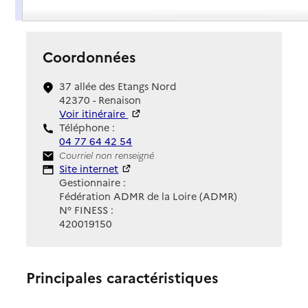
Présentation
Coordonnées
37 allée des Etangs Nord
42370 - Renaison
Voir itinéraire
Téléphone :
04 77 64 42 54
Contact
Courriel non renseigné
Site Internet
Site internet
Gestionnaire :
Fédération ADMR de la Loire (ADMR)
N° FINESS :
420019150
Principales caractéristiques