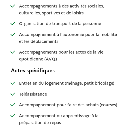
Accompagnements à des activités sociales,
: disponible
: non disponible
culturelles, sportives et de loisirs
: disponible
: non disponible
Organisation du transport de la personne
Accompagnement à l'autonomie pour la mobilité
: disponible
: non disponible
et les déplacements
Accompagnements pour les actes de la vie
: disponible
: non disponible
quotidienne (AVQ)
Actes spécifiques
: disponible
: non dispo
Entretien du logement (ménage, petit bricolage)
: disponible
: non disponible
Téléassistance
: disponib
: non disp
Accompagnement pour faire des achats (courses)
Accompagnement ou apprentissage à la
: disponible
: non disponible
préparation du repas