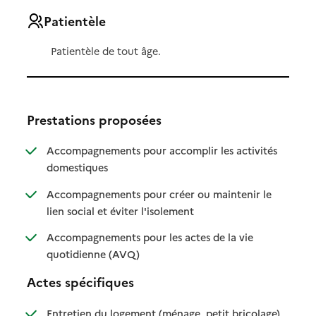
Patientèle
Patientèle de tout âge.
Prestations proposées
Accompagnements pour accomplir les activités
: disponible
: non disponible
domestiques
Accompagnements pour créer ou maintenir le
: disponible
: non disponible
lien social et éviter l'isolement
Accompagnements pour les actes de la vie
: disponible
: non disponible
quotidienne (AVQ)
Actes spécifiques
: disponible
: non dispo
Entretien du logement (ménage, petit bricolage)