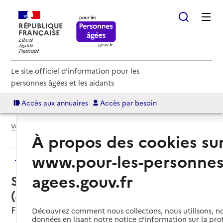
RÉPUBLIQUE
FRANÇAISE
Le site officiel d'information pour les
personnes âgées et les aidants
Accès aux annuaires
Accès par besoin
Voir le fil d’Ariane
À propos des cookies su
www.pour-les-personnes
Retour aux résultats de l'annuaire
agees.gouv.fr
Service autonomie à domicile
(aide) – Services ADMR
Feurs, LOIRE
Découvrez comment nous collectons, nous utilisons, no
données en lisant notre notice d’information sur la pr