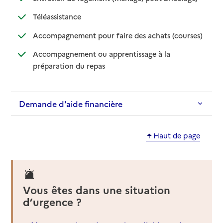
: disponible
: non disponible
Téléassistance
: disponib
: non disp
Accompagnement pour faire des achats (courses)
Accompagnement ou apprentissage à la
: disponible
: non disponible
préparation du repas
Demande d'aide financière
Haut de page
Vous êtes dans une situation
d’urgence ?