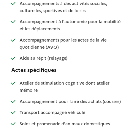
Accompagnements à des activités sociales,
: disponible
: non disponible
culturelles, sportives et de loisirs
Accompagnement à l'autonomie pour la mobilité
: disponible
: non disponible
et les déplacements
Accompagnements pour les actes de la vie
: disponible
: non disponible
quotidienne (AVQ)
: disponible
: non disponible
Aide au répit (relayage)
Actes spécifiques
Atelier de stimulation cognitive dont atelier
: disponible
: non disponible
mémoire
: disponib
: non disp
Accompagnement pour faire des achats (courses)
: disponible
: non disponible
Transport accompagné véhiculé
: disponible
: non disponibl
Soins et promenade d'animaux domestiques