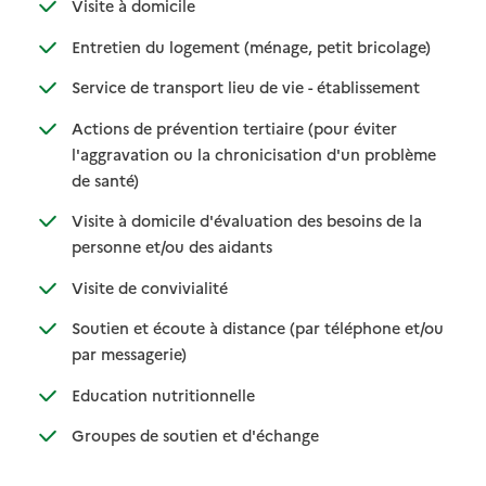
: disponible
: non disponible
Visite à domicile
: disponible
: non dispo
Entretien du logement (ménage, petit bricolage)
: disponible
: non disponi
Service de transport lieu de vie - établissement
Actions de prévention tertiaire (pour éviter
l'aggravation ou la chronicisation d'un problème
: disponible
: non disponible
de santé)
Visite à domicile d'évaluation des besoins de la
: disponible
: non disponible
personne et/ou des aidants
: disponible
: non disponible
Visite de convivialité
Soutien et écoute à distance (par téléphone et/ou
: disponible
: non disponible
par messagerie)
: disponible
: non disponible
Education nutritionnelle
: disponible
: non disponible
Groupes de soutien et d'échange