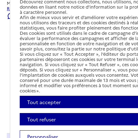
Découvrez comment nous collectons, nous utilisons, no
Mis à jour le
23/07/2026
données en lisant notre notice d’information sur la pr
Rechercher les établissements et services autour de Feurs.
à caractère personnel.
Signaler une erreur
Afin de mieux vous servir et d’améliorer votre expérienc
nous utilisons des traceurs et des cookies destinés à réal
statistiques, vous faire profiter pleinement des fonction
Des cookies sont utilisés dans le cadre de campagne d
évaluer la performance des campagnes et afficher de la
personnalisée en fonction de votre navigation et de vot
savoir plus, consultez la partie sur notre politique d'uti
Si vous cliquez sur « Tout Accepter », l’éditeur du porta
partenaires déposeront ces cookies sur votre terminal l
navigation. Si vous cliquez sur « Tout Refuser », ces co
déposés. Si vous cliquez sur « Personnaliser », vous pou
l’implantation de cookies auxquels vous consentez. Vot
conservé pour une durée maximale de 13 mois et vous
informé et modifier vos préférences à tout moment sur
cookies ».
Tout accepter
Tout déplier
Tout refuser
Personnaliser