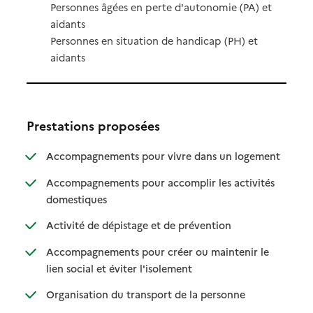
Personnes âgées en perte d'autonomie (PA) et
aidants
Personnes en situation de handicap (PH) et
aidants
Prestations proposées
: disponibl
: non dispo
Accompagnements pour vivre dans un logement
Accompagnements pour accomplir les activités
: disponible
: non disponible
domestiques
: disponible
: non disponible
Activité de dépistage et de prévention
Accompagnements pour créer ou maintenir le
: disponible
: non disponible
lien social et éviter l'isolement
: disponible
: non disponible
Organisation du transport de la personne