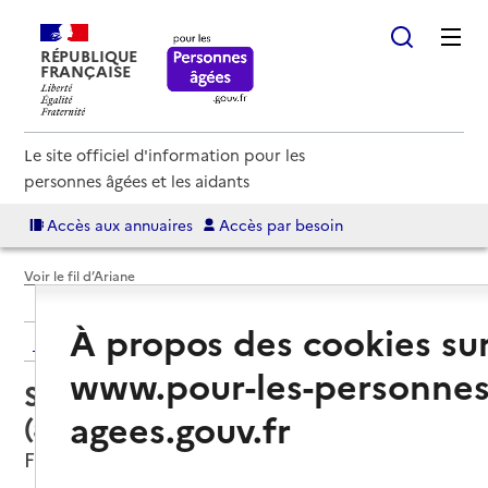
RÉPUBLIQUE
FRANÇAISE
Le site officiel d'information pour les
personnes âgées et les aidants
Accès aux annuaires
Accès par besoin
Voir le fil d’Ariane
À propos des cookies su
Retour aux résultats de l'annuaire
www.pour-les-personnes
Service autonomie à domicile
agees.gouv.fr
(aide) – A Côté
Feurs, LOIRE