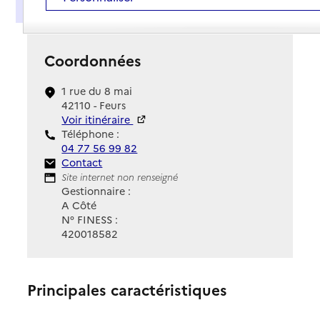
Présentation
Coordonnées
1 rue du 8 mai
42110 - Feurs
Voir itinéraire
Téléphone :
04 77 56 99 82
Contact
Contact
Site Internet
Site internet non renseigné
Gestionnaire :
A Côté
N° FINESS :
420018582
Principales caractéristiques