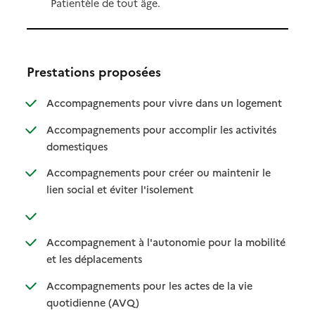
Patientèle de tout âge.
Prestations proposées
: disponibl
: non dispo
Accompagnements pour vivre dans un logement
Accompagnements pour accomplir les activités
: disponible
: non disponible
domestiques
Accompagnements pour créer ou maintenir le
: disponible
: non disponible
lien social et éviter l'isolement
: disponible
: non disponible
Accompagnement à l'autonomie pour la mobilité
: disponible
: non disponible
et les déplacements
Accompagnements pour les actes de la vie
: disponible
: non disponible
quotidienne (AVQ)