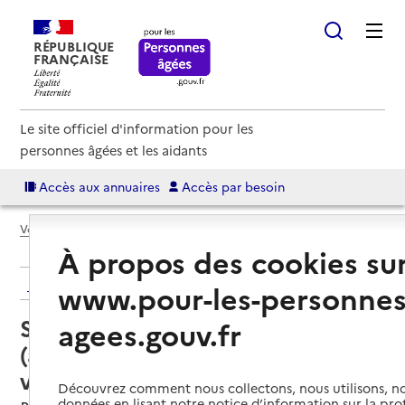
RÉPUBLIQUE
FRANÇAISE
Le site officiel d'information pour les
personnes âgées et les aidants
Accès aux annuaires
Accès par besoin
Voir le fil d’Ariane
À propos des cookies su
Retour aux résultats de l'annuaire
www.pour-les-personnes
Service autonomie à domicile
agees.gouv.fr
(aide) – Services ADMR Les 3
vallées
Découvrez comment nous collectons, nous utilisons, no
données en lisant notre notice d’information sur la pr