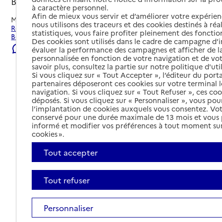
Bourg-Argental, LOIRE
à caractère personnel.
Afin de mieux vous servir et d’améliorer votre expérienc
Mis à jour le
04/08/2026
nous utilisons des traceurs et des cookies destinés à réal
Rechercher les établissements et services autour de
statistiques, vous faire profiter pleinement des fonction
Bourg-Argental.
Des cookies sont utilisés dans le cadre de campagne d
Signaler une erreur
évaluer la performance des campagnes et afficher de la
personnalisée en fonction de votre navigation et de vot
savoir plus, consultez la partie sur notre politique d'uti
Si vous cliquez sur « Tout Accepter », l’éditeur du porta
partenaires déposeront ces cookies sur votre terminal l
navigation. Si vous cliquez sur « Tout Refuser », ces co
déposés. Si vous cliquez sur « Personnaliser », vous pou
l’implantation de cookies auxquels vous consentez. Vot
conservé pour une durée maximale de 13 mois et vous
informé et modifier vos préférences à tout moment sur
cookies ».
Tout accepter
Tout refuser
Tout déplier
Personnaliser