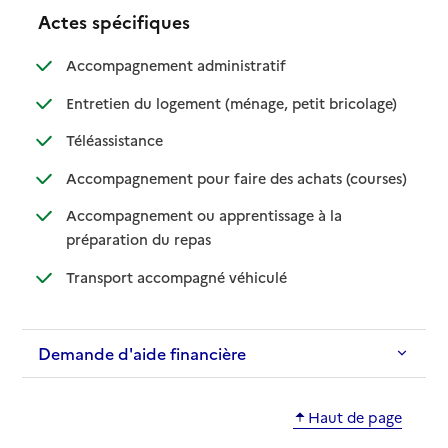
Actes spécifiques
: disponible
: non disponible
Accompagnement administratif
: disponible
: non dispo
Entretien du logement (ménage, petit bricolage)
: disponible
: non disponible
Téléassistance
: disponib
: non disp
Accompagnement pour faire des achats (courses)
Accompagnement ou apprentissage à la
: disponible
: non disponible
préparation du repas
: disponible
: non disponible
Transport accompagné véhiculé
Demande d'aide financière
Haut de page