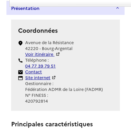
Présentation
Coordonnées
Avenue de la Résistance
42220 - Bourg-Argental
Voir itinéraire
Téléphone :
04 77 39 79 51
Contact
Contact
Site Internet
Site internet
Gestionnaire :
Fédération ADMR de la Loire (FADMR)
N° FINESS :
420792814
Principales caractéristiques