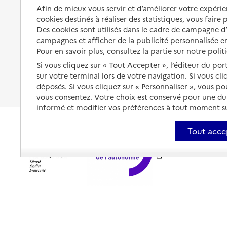
Organiser à l'avance sa propre
Afin de mieux vous servir et d’améliorer votre expérien
protection
Vivre à domicile avec une
cookies destinés à réaliser des statistiques, vous faire
maladie ou un handicap
Des cookies sont utilisés dans le cadre de campagne 
Les mesures de protection
campagnes et afficher de la publicité personnalisée en
Être hospitalisé
Les obligations de la famille
Pour en savoir plus, consultez la partie sur notre polit
Fin de vie à domicile
Si vous cliquez sur « Tout Accepter », l’éditeur du por
À qui s’adresser ?
sur votre terminal lors de votre navigation. Si vous cl
déposés. Si vous cliquez sur « Personnaliser », vous p
Les politiques du grand âge
vous consentez. Votre choix est conservé pour une d
informé et modifier vos préférences à tout moment sur
Tout acce