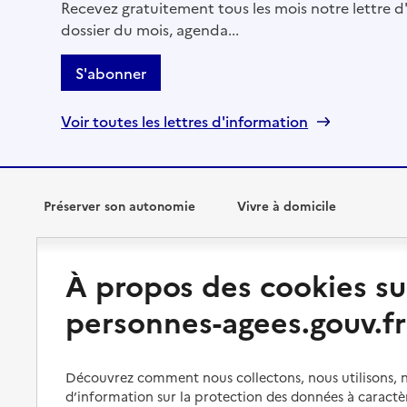
Recevez gratuitement tous les mois notre lettre d'
dossier du mois, agenda...
S'abonner
Voir toutes les lettres d'information
Préserver son autonomie
Vivre à domicile
Perte d'autonomie : évaluation
Bénéficier d'aide à domicile
À propos des cookies su
et droits
Bénéficier de soins à domicile
personnes-agees.gouv.fr
Aménager son logement et
s'équiper
Aides financières
Préserver son autonomie et sa
Solutions d'accueil temporaire
santé
Découvrez comment nous collectons, nous utilisons, no
d’information sur la protection des données à caractè
Partager son logement