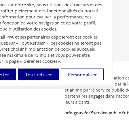
Autres solutions de logement
ce sur notre site, nous utilisons des traceurs et des
Comprendre les prix en
 profiter pleinement des fonctionnalités du portail.
EHPAD
d’information pour évaluer la performance des
 fonction de votre navigation et de votre profil.
Droits en EHPAD
ique d'utilisation des cookies.
Fin de vie en EHPAD
tail PPA et ses partenaires déposeront ces cookies
iquez sur « Tout Refuser », ces cookies ne seront pas
ourrez choisir l’implantation de cookies auxquels
urée maximale de 13 mois et vous pouvez être
 la page « Gérer les cookies ».
pter
Tout refuser
Personnaliser
Portail national d'information 
et de leurs proches, créé par la l
et animé par le Service public 
partenaires engagés dans l'acc
leurs aidants.
info.gouv.fr
service-public.fr