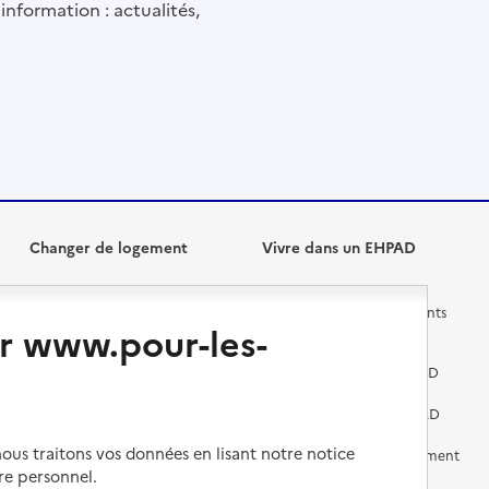
information : actualités,
Changer de logement
Vivre dans un EHPAD
Les questions à se poser
Les différents établissements
r www.pour-les-
médicalisés
Vivre dans une résidence avec
services pour seniors
Préparer l'entrée en EHPAD
Vivre chez un proche
Aides financières en EHPAD
us traitons vos données en lisant notre notice
Vivre en accueil familial
Prévention, accompagnement
et soins
re personnel.