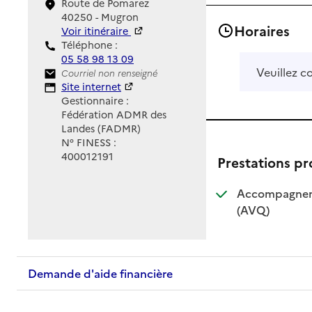
Route de Pomarez
40250 - Mugron
Horaires
Voir itinéraire
Téléphone :
05 58 98 13 09
Veuillez c
Contact
Courriel non renseigné
Site Internet
Site internet
Gestionnaire :
Fédération ADMR des
Landes (FADMR)
N° FINESS :
400012191
Prestations p
Accompagnemen
: disponible
: non dispo
(AVQ)
Demande d'aide financière