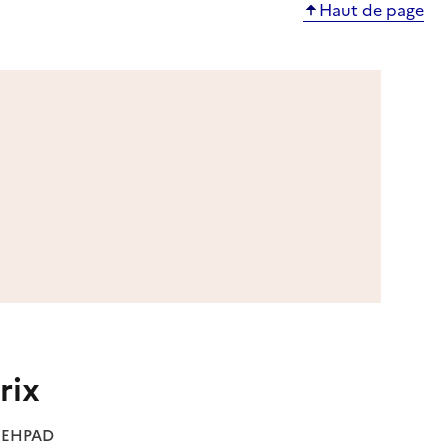
Haut de page
rix
es EHPAD