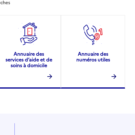
rches
Annuaire des
Annuaire des
services d’aide et de
numéros utiles
soins à domicile