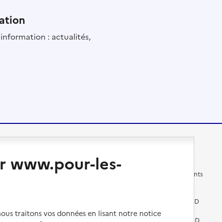
ation
information : actualités,
Changer de logement
Vivre dans un EHPAD
r www.pour-les-
Les questions à se poser
Les différents établissements
médicalisés
Vivre dans une résidence avec
services pour seniors
Préparer l'entrée en EHPAD
us traitons vos données en lisant notre notice
Vivre chez un proche
Aides financières en EHPAD