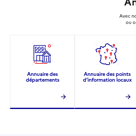
An
Avec no
ou o
Annuaire des
Annuaire des points
départements
d’information locaux