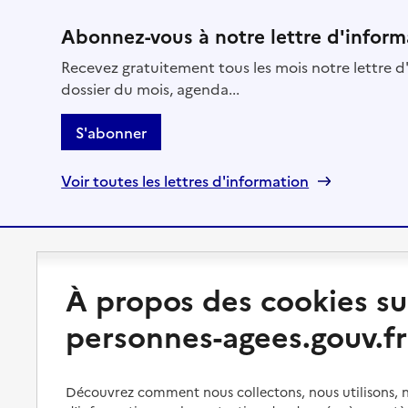
Abonnez-vous à notre lettre d'inform
Recevez gratuitement tous les mois notre lettre d'
dossier du mois, agenda...
S'abonner
Voir toutes les lettres d'information
Préserver son autonomie
Vivre à domicile
À propos des cookies su
Perte d'autonomie : évaluation
Bénéficier d'aide à domicile
personnes-agees.gouv.fr
et droits
Bénéficier de soins à domicile
Aménager son logement et
s'équiper
Aides financières
Découvrez comment nous collectons, nous utilisons, no