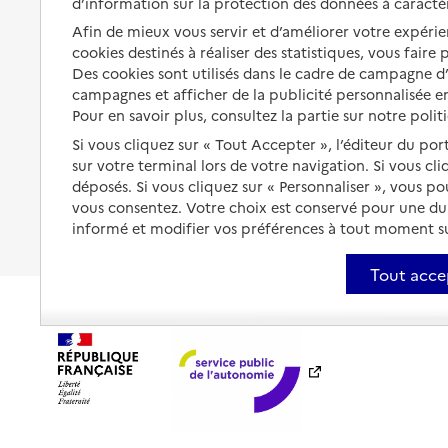
d’information sur la protection des données à caractè
Préserver son autonomie et sa
Solutions d'accueil temporaire
santé
Afin de mieux vous servir et d’améliorer votre expérien
cookies destinés à réaliser des statistiques, vous faire
Partager son logement
Organiser à l'avance sa propre
Des cookies sont utilisés dans le cadre de campagne 
protection
Vivre à domicile avec une
campagnes et afficher de la publicité personnalisée en
maladie ou un handicap
Pour en savoir plus, consultez la partie sur notre polit
Les mesures de protection
Si vous cliquez sur « Tout Accepter », l’éditeur du por
Être hospitalisé
Les obligations de la famille
sur votre terminal lors de votre navigation. Si vous cl
déposés. Si vous cliquez sur « Personnaliser », vous p
Fin de vie à domicile
À qui s’adresser ?
vous consentez. Votre choix est conservé pour une d
informé et modifier vos préférences à tout moment sur
Les politiques du grand âge
Tout acce