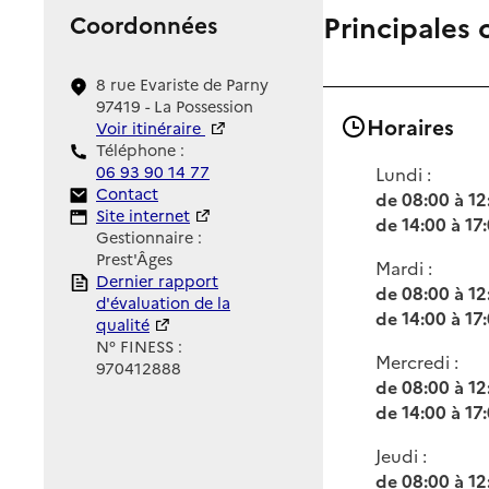
Principales 
Coordonnées
8 rue Evariste de Parny
97419 - La Possession
Horaires
Voir itinéraire
Téléphone :
06 93 90 14 77
Lundi :
Contact
Contact
de 08:00 à 12
Site Internet
Site internet
de 14:00 à 17
Gestionnaire :
Prest'Âges
Mardi :
Rapport HAS
Dernier rapport
de 08:00 à 12
d'évaluation de la
de 14:00 à 17
qualité
N° FINESS :
Mercredi :
970412888
de 08:00 à 12
de 14:00 à 17
Jeudi :
de 08:00 à 12