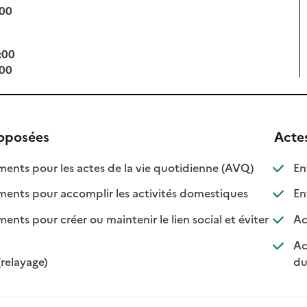
:00
:00
:00
roposées
Acte
: disponible
: non disponi
ts pour les actes de la vie quotidienne (AVQ)
Ent
: disponible
: non disponib
ts pour accomplir les activités domestiques
Ent
s pour créer ou maintenir le lien social et éviter
Ac
nible
isponible
Ac
: disponible
: non disponible
(relayage)
du