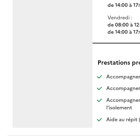
de 14:00 à 17
Vendredi :
de 08:00 à 12
de 14:00 à 17
Prestations p
Accompagnemen
Accompagnemen
Accompagnement
: dispo
: non d
l'isolement
Aide au répit 