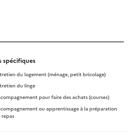
s spécifiques
ble
: disponible
: non disponible
retien du logement (ménage, petit bricolage)
le
: disponible
: non disponible
retien du linge
: disponible
: non disponibl
compagnement pour faire des achats (courses)
compagnement ou apprentissage à la préparation
: disponible
: non disponible
 repas