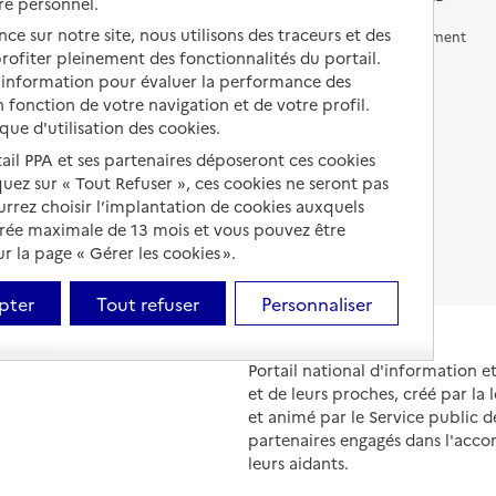
re personnel.
ce sur notre site, nous utilisons des traceurs et des
Vivre en accueil familial
Prévention, accompagnement
et soins
 profiter pleinement des fonctionnalités du portail.
Autres solutions de logement
d’information pour évaluer la performance des
Comprendre les prix en
 fonction de votre navigation et de votre profil.
EHPAD
ique d'utilisation des cookies.
tail PPA et ses partenaires déposeront ces cookies
Droits en EHPAD
iquez sur « Tout Refuser », ces cookies ne seront pas
Fin de vie en EHPAD
ourrez choisir l’implantation de cookies auxquels
urée maximale de 13 mois et vous pouvez être
 la page « Gérer les cookies ».
pter
Tout refuser
Personnaliser
Portail national d'information 
et de leurs proches, créé par la l
et animé par le Service public 
partenaires engagés dans l'acc
leurs aidants.