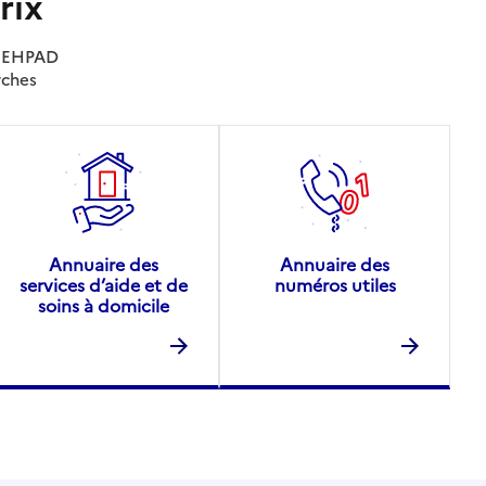
rix
es EHPAD
rches
Annuaire des
Annuaire des
services d’aide et de
numéros utiles
soins à domicile