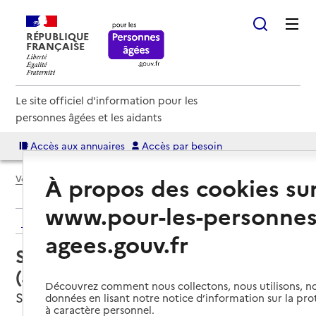
RÉPUBLIQUE
FRANÇAISE
Le site officiel d'information pour les
personnes âgées et les aidants
Accès aux annuaires
Accès par besoin
À propos des cookies su
Voir le fil d’Ariane
www.pour-les-personnes
Retour aux résultats de l'annuaire
agees.gouv.fr
Service autonomie à domicile
(aide) – ADMR
Découvrez comment nous collectons, nous utilisons, no
Salins-les-Bains, JURA
données en lisant notre notice d’information sur la pr
à caractère personnel.