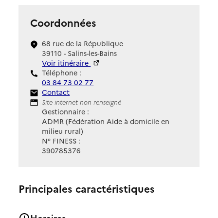
Coordonnées
68 rue de la République
39110 - Salins-les-Bains
Voir itinéraire
Téléphone :
03 84 73 02 77
Contact
Contact
Site Internet
Site internet non renseigné
Gestionnaire :
ADMR (Fédération Aide à domicile en
milieu rural)
N° FINESS :
390785376
Principales caractéristiques
Horaires