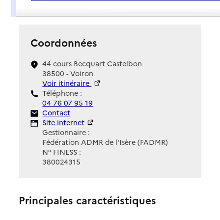
Présentation
Coordonnées
44 cours Becquart Castelbon
38500 - Voiron
Voir itinéraire
Téléphone :
04 76 07 95 19
Contact
Contact
Site Internet
Site internet
Gestionnaire :
Fédération ADMR de l'Isère (FADMR)
N° FINESS :
380024315
Principales caractéristiques