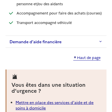
: disponible
: non disponible
personne et/ou des aidants
: disponib
: non disp
Accompagnement pour faire des achats (courses)
: disponible
: non disponible
Transport accompagné véhiculé
Demande d'aide financière
Haut de page
Vous êtes dans une situation
d’urgence ?
Mettre en place des services d'aide et de
soins à domicile