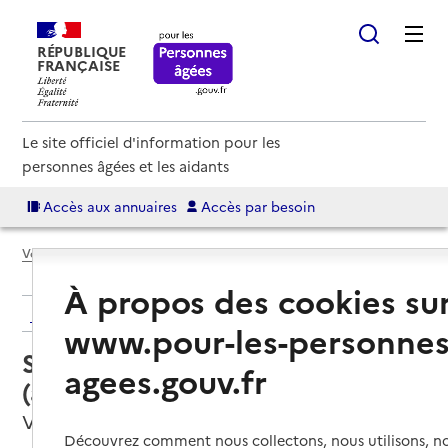
RÉPUBLIQUE
FRANÇAISE
Le site officiel d'information pour les
personnes âgées et les aidants
Accès aux annuaires
Accès par besoin
Voir le fil d’Ariane
À propos des cookies su
Retour aux résultats de l'annuaire
www.pour-les-personnes
Service autonomie à domicile
agees.gouv.fr
(aide) – ADMR
Voiron, ISERE
Découvrez comment nous collectons, nous utilisons, no