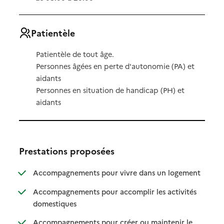
Patientèle
Patientèle de tout âge.
Personnes âgées en perte d'autonomie (PA) et
aidants
Personnes en situation de handicap (PH) et
aidants
Prestations proposées
: disponibl
: non dispo
Accompagnements pour vivre dans un logement
Accompagnements pour accomplir les activités
: disponible
: non disponible
domestiques
Accompagnements pour créer ou maintenir le