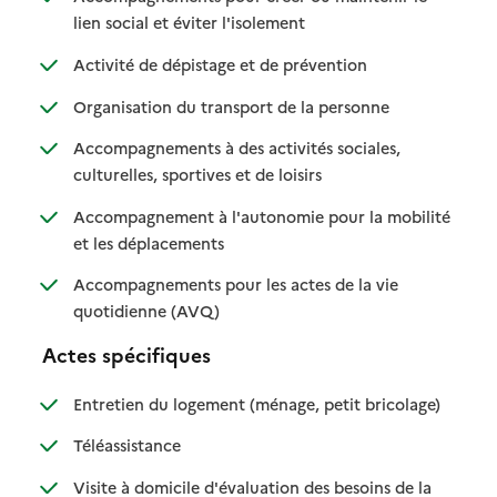
: disponible
: non disponible
lien social et éviter l'isolement
: disponible
: non disponible
Activité de dépistage et de prévention
: disponible
: non disponible
Organisation du transport de la personne
Accompagnements à des activités sociales,
: disponible
: non disponible
culturelles, sportives et de loisirs
Accompagnement à l'autonomie pour la mobilité
: disponible
: non disponible
et les déplacements
Accompagnements pour les actes de la vie
: disponible
: non disponible
quotidienne (AVQ)
Actes spécifiques
: disponible
: non dispo
Entretien du logement (ménage, petit bricolage)
: disponible
: non disponible
Téléassistance
Visite à domicile d'évaluation des besoins de la