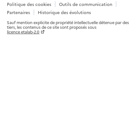
Politique des cookies
Outils de communication
Partenaires
Historique des évolutions
Sauf mention explicite de propriété intellectuelle détenue par des
tiers, les contenus de ce site sont proposés sous
licence etalab-2.0
Paramètres sur le choix des cookies