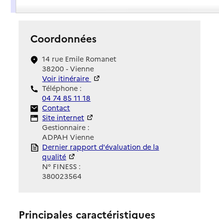
Présentation
Coordonnées
14 rue Emile Romanet
38200 - Vienne
Voir itinéraire
Téléphone :
04 74 85 11 18
Contact
Contact
Site Internet
Site internet
Gestionnaire :
ADPAH Vienne
Rapport HAS
Dernier rapport d'évaluation de la
qualité
N° FINESS :
380023564
Principales caractéristiques