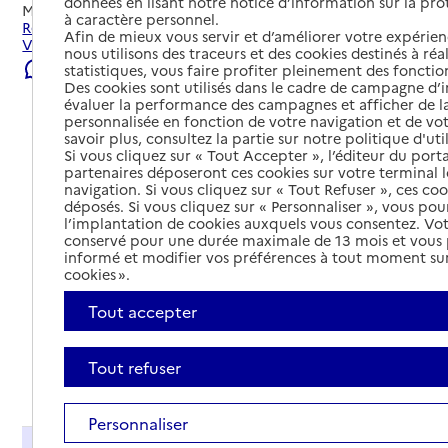
données en lisant notre notice d’information sur la pr
Mis à jour le
22/07/2026
à caractère personnel.
Rechercher les établissements et services autour de
Afin de mieux vous servir et d’améliorer votre expérienc
Vienne.
nous utilisons des traceurs et des cookies destinés à réal
Signaler une erreur
statistiques, vous faire profiter pleinement des fonction
Des cookies sont utilisés dans le cadre de campagne d
évaluer la performance des campagnes et afficher de la
personnalisée en fonction de votre navigation et de vot
savoir plus, consultez la partie sur notre politique d'uti
Si vous cliquez sur « Tout Accepter », l’éditeur du porta
partenaires déposeront ces cookies sur votre terminal l
navigation. Si vous cliquez sur « Tout Refuser », ces co
déposés. Si vous cliquez sur « Personnaliser », vous pou
l’implantation de cookies auxquels vous consentez. Vot
conservé pour une durée maximale de 13 mois et vous
informé et modifier vos préférences à tout moment sur
cookies ».
Tout accepter
Tout refuser
Tout déplier
Personnaliser