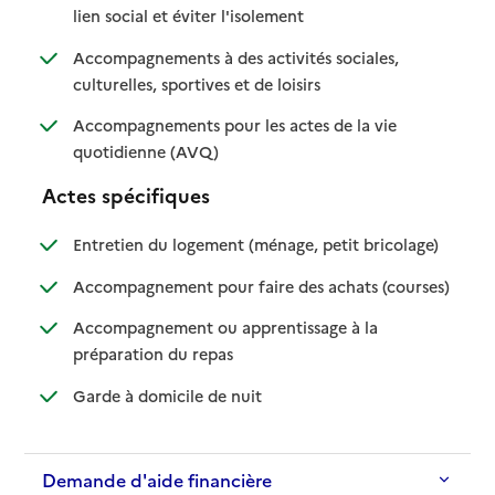
: disponible
: non disponible
lien social et éviter l'isolement
Accompagnements à des activités sociales,
: disponible
: non disponible
culturelles, sportives et de loisirs
Accompagnements pour les actes de la vie
: disponible
: non disponible
quotidienne (AVQ)
Actes spécifiques
: disponible
: non dispo
Entretien du logement (ménage, petit bricolage)
: disponib
: non disp
Accompagnement pour faire des achats (courses)
Accompagnement ou apprentissage à la
: disponible
: non disponible
préparation du repas
: disponible
: non disponible
Garde à domicile de nuit
Demande d'aide financière