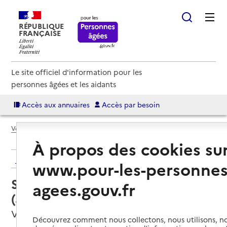
RÉPUBLIQUE
FRANÇAISE
Le site officiel d'information pour les
personnes âgées et les aidants
Accès aux annuaires
Accès par besoin
Voir le fil d’Ariane
À propos des cookies su
Retour aux résultats de l'annuaire
www.pour-les-personnes
Service autonomie à domicile
agees.gouv.fr
(aide) – ADPAH
Vienne, ISERE
Découvrez comment nous collectons, nous utilisons, no