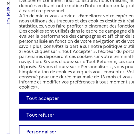
Découvrez comment nous collectons, nous utilisons, no
Mis à jour le
23/07/2026
données en lisant notre notice d’information sur la pr
Rechercher les établissements et services autour de
à caractère personnel.
Veurey-Voroize.
Afin de mieux vous servir et d’améliorer votre expérienc
Signaler une erreur
nous utilisons des traceurs et des cookies destinés à réal
statistiques, vous faire profiter pleinement des fonction
Des cookies sont utilisés dans le cadre de campagne d
évaluer la performance des campagnes et afficher de la
personnalisée en fonction de votre navigation et de vot
savoir plus, consultez la partie sur notre politique d'uti
Si vous cliquez sur « Tout Accepter », l’éditeur du porta
partenaires déposeront ces cookies sur votre terminal l
navigation. Si vous cliquez sur « Tout Refuser », ces co
déposés. Si vous cliquez sur « Personnaliser », vous pou
l’implantation de cookies auxquels vous consentez. Vot
conservé pour une durée maximale de 13 mois et vous
informé et modifier vos préférences à tout moment sur
cookies ».
Tout accepter
Tout refuser
Tout déplier
Personnaliser