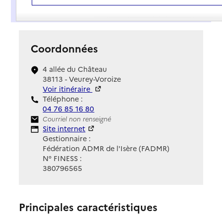
Présentation
Coordonnées
4 allée du Château
38113 - Veurey-Voroize
Voir itinéraire
Téléphone :
04 76 85 16 80
Contact
Courriel non renseigné
Site Internet
Site internet
Gestionnaire :
Fédération ADMR de l'Isère (FADMR)
N° FINESS :
380796565
Principales caractéristiques