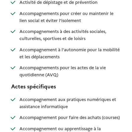
: disponible
: non disponible
Activité de dépistage et de prévention
Accompagnements pour créer ou maintenir le
: disponible
: non disponible
lien social et éviter l'isolement
Accompagnements à des activités sociales,
: disponible
: non disponible
culturelles, sportives et de loisirs
Accompagnement à l'autonomie pour la mobilité
: disponible
: non disponible
et les déplacements
Accompagnements pour les actes de la vie
: disponible
: non disponible
quotidienne (AVQ)
Actes spécifiques
Accompagnement aux pratiques numériques et
: disponible
: non disponible
assistance informatique
: disponib
: non disp
Accompagnement pour faire des achats (courses)
Accompagnement ou apprentissage à la