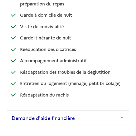
: disponible
: non disponible
préparation du repas
: disponible
: non disponible
Garde à domicile de nuit
: disponible
: non disponible
Visite de convivialité
: disponible
: non disponible
Garde itinérante de nuit
: disponible
: non disponible
Rééducation des cicatrices
: disponible
: non disponible
Accompagnement administratif
: disponible
: non disponible
Réadaptation des troubles de la déglutition
: disponible
: non dispo
Entretien du logement (ménage, petit bricolage)
: disponible
: non disponible
Réadaptation du rachis
Demande d'aide financière