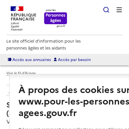
RÉPUBLIQUE
FRANÇAISE
Le site officiel d'information pour les
personnes âgées et les aidants
Accès aux annuaires
Accès par besoin
Voir le fil d’Ariane
À propos des cookies su
Retour aux résultats de l'annuaire
www.pour-les-personnes
Service autonomie à domicile
agees.gouv.fr
(aide) – ADMR
Veurey-Voroize, ISERE